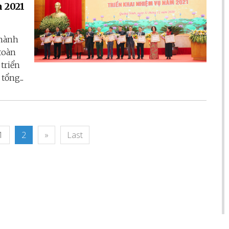
 2021
thành
toàn
triển
ổng...
1
2
»
Last