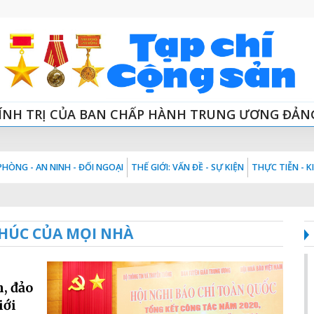
ÍNH TRỊ CỦA BAN CHẤP HÀNH TRUNG ƯƠNG ĐẢN
HÒNG - AN NINH - ĐỐI NGOẠI
THẾ GIỚI: VẤN ĐỀ - SỰ KIỆN
THỰC TIỄN - 
HÚC CỦA MỌI NHÀ
;
n, đảo
iới