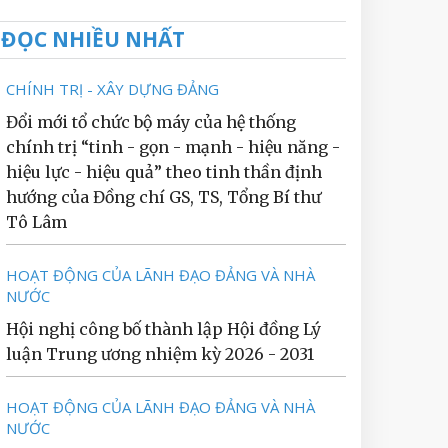
ĐỌC NHIỀU NHẤT
CHÍNH TRỊ - XÂY DỰNG ĐẢNG
Đổi mới tổ chức bộ máy của hệ thống
chính trị “tinh - gọn - mạnh - hiệu năng -
hiệu lực - hiệu quả” theo tinh thần định
hướng của Đồng chí GS, TS, Tổng Bí thư
Tô Lâm
HOẠT ĐỘNG CỦA LÃNH ĐẠO ĐẢNG VÀ NHÀ
NƯỚC
Hội nghị công bố thành lập Hội đồng Lý
luận Trung ương nhiệm kỳ 2026 - 2031
HOẠT ĐỘNG CỦA LÃNH ĐẠO ĐẢNG VÀ NHÀ
NƯỚC