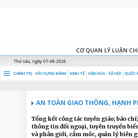
CƠ QUAN LÝ LUẬN CH
Thứ sáu, ngày 07-08-2026
CHÍNH TRỊ - XÂY DỰNG ĐẢNG
KINH TẾ
VĂN HÓA - XÃ HỘI
QUỐC P
AN TOÀN GIAO THÔNG, HẠNH P
Tổng kết công tác tuyên giáo; báo chí
thông tin đối ngoại, tuyên truyền biể
và phân giới, cắm mốc, quản lý biên g