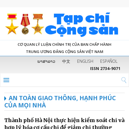
CƠ QUAN LÝ LUẬN CHÍNH TRỊ CỦA BAN CHẤP HÀNH
TRUNG ƯƠNG ĐẢNG CỘNG SẢN VIỆT NAM
ພາສາລາວ
中文
ENGLISH
ESPAÑOL
ISSN 2734-9071
AN TOÀN GIAO THÔNG, HẠNH PHÚC
CỦA MỌI NHÀ
Thành phố Hà Nội thực hiện kiểm soát chi và
hợp lý hóa cơ cấu chi để giảm chi thường