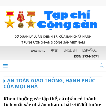
CƠ QUAN LÝ LUẬN CHÍNH TRỊ CỦA BAN CHẤP HÀNH
TRUNG ƯƠNG ĐẢNG CỘNG SẢN VIỆT NAM
ພາສາລາວ
中文
ENGLISH
ESPAÑOL
ISSN 2734-9071
AN TOÀN GIAO THÔNG, HẠNH PHÚC
CỦA MỌI NHÀ
Khen thưởng các tập thể, cá nhân có thành
tích xuất sắc phá án nhanh, bắt giữ đối tượng