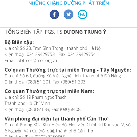
NHỮNG CHẶNG ĐƯỜNG PHÁT TRIỂN
TỔNG BIÊN TẬP: PGS, TS
DƯƠNG TRUNG Ý
Bộ Biên tập:
Địa chỉ: Số 28, Trần Bình Trọng - thành phố Hà Nội
Điện thoại: 024 39429753 - Fax: 024 39429754
Email: bbttccs@tccs.org.vn
Cơ quan Thường trực tại miền Trung - Tây Nguyên:
Địa chỉ: Số 69, đường Xô Viết Nghệ Tĩnh, thành phố Đà Nẵng
Điện thoại: (080) 51 301; Fax: (080) 51 303
Cơ quan Thường trực tại miền Nam:
Địa chỉ: Số 19 Phạm Ngọc Thạch,
Thành phố Hồ Chí Minh
Điện thoại: (080) 84083; Fax: (080) 84081
Văn phòng đại diện tại thành phố Cần Thơ:
Địa chỉ: Phòng 302, Khu Hiệu Bộ, Học viện Chính trị Khu vực IV, số
6 Nguyễn Văn Cừ (nối dài), thành phố Cần Thơ
Điện thoại/Fax: (0292) 6250868