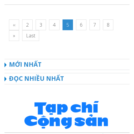
‹‹
2
3
4
5
6
7
8
»
Last
MỚI NHẤT
ĐỌC NHIỀU NHẤT