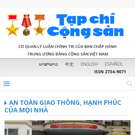
CƠ QUAN LÝ LUẬN CHÍNH TRỊ CỦA BAN CHẤP HÀNH
TRUNG ƯƠNG ĐẢNG CỘNG SẢN VIỆT NAM
ພາສາລາວ
中文
ENGLISH
ESPAÑOL
ISSN 2734-9071
AN TOÀN GIAO THÔNG, HẠNH PHÚC
CỦA MỌI NHÀ