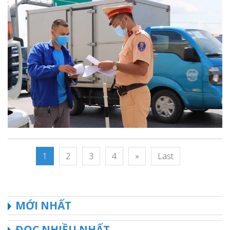
1
2
3
4
»
Last
MỚI NHẤT
ĐỌC NHIỀU NHẤT