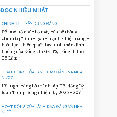
ĐỌC NHIỀU NHẤT
CHÍNH TRỊ - XÂY DỰNG ĐẢNG
Đổi mới tổ chức bộ máy của hệ thống
chính trị “tinh - gọn - mạnh - hiệu năng -
hiệu lực - hiệu quả” theo tinh thần định
hướng của Đồng chí GS, TS, Tổng Bí thư
Tô Lâm
HOẠT ĐỘNG CỦA LÃNH ĐẠO ĐẢNG VÀ NHÀ
NƯỚC
Hội nghị công bố thành lập Hội đồng Lý
luận Trung ương nhiệm kỳ 2026 - 2031
HOẠT ĐỘNG CỦA LÃNH ĐẠO ĐẢNG VÀ NHÀ
NƯỚC