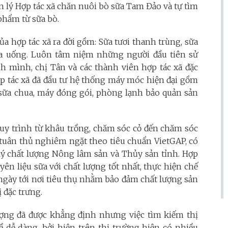
n lý Hợp tác xã chăn nuôi bò sữa Tam Đảo và tự tìm
phẩm từ sữa bò.
 hợp tác xã ra đời gồm: Sữa tươi thanh trùng, sữa
ua uống. Luôn tâm niệm những người đầu tiên sử
h mình, chị Tân và các thành viên hợp tác xã đặc
ợp tác xã đã đầu tư hệ thống máy móc hiện đại gồm
 sữa chua, máy đóng gói, phòng lạnh bảo quản sản
quy trình từ khâu trồng, chăm sóc cỏ đến chăm sóc
 tuân thủ nghiêm ngặt theo tiêu chuẩn VietGAP, có
lý chất lượng Nông lâm sản và Thủy sản tỉnh. Hợp
yên liệu sữa với chất lượng tốt nhất, thực hiện chế
ngày tới nơi tiêu thụ nhằm bảo đảm chất lượng sản
 đặc trưng.
ượng đã được khẳng định nhưng việc tìm kiếm thị
dễ dàng, bởi hiện trên thị trường hiện có nhiều