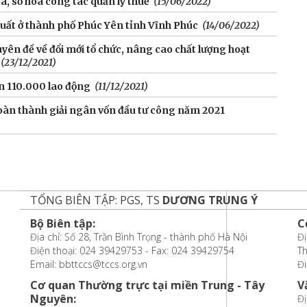
a, số hóa công tác quản lý thuế
(15/06/2022)
uất ở thành phố Phúc Yên tỉnh Vĩnh Phúc
(14/06/2022)
yên đề về đổi mới tổ chức, nâng cao chất lượng hoạt
(23/12/2021)
n 110.000 lao động
(11/12/2021)
oàn thành giải ngân vốn đầu tư công năm 2021
TỔNG BIÊN TẬP: PGS, TS
DƯƠNG TRUNG Ý
Bộ Biên tập:
C
Địa chỉ: Số 28, Trần Bình Trọng - thành phố Hà Nội
Đị
Điện thoại: 024 39429753 - Fax: 024 39429754
T
Email: bbttccs@tccs.org.vn
Đi
Cơ quan Thường trực tại miền Trung - Tây
V
Nguyên:
Đị