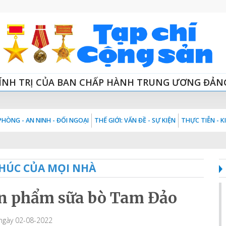
ÍNH TRỊ CỦA BAN CHẤP HÀNH TRUNG ƯƠNG ĐẢN
HÒNG - AN NINH - ĐỐI NGOẠI
THẾ GIỚI: VẤN ĐỀ - SỰ KIỆN
THỰC TIỄN - 
HÚC CỦA MỌI NHÀ
ản phẩm sữa bò Tam Đảo
 ngày 02-08-2022