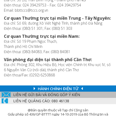
Điện thoại: 024 39429753 - Fax: 024 39429754
Email: bbttccs@tccs.org.vn
Cơ quan Thường trực tại miền Trung - Tây Nguyên:
Địa chỉ: Số 69, đường Xô Viết Nghệ Tĩnh, thành phố Đà Nẵng
Điện thoại: (080) 51 301; Fax: (080) 51 303
Cơ quan Thường trực tại miền Nam:
Địa chỉ: Số 19 Phạm Ngọc Thạch,
Thành phố Hồ Chí Minh
Điện thoại: (080) 84083; Fax: (080) 84081
Văn phòng đại diện tại thành phố Cần Thơ:
Địa chỉ: Phòng 302, Khu Hiệu Bộ, Học viện Chính trị Khu vực IV, số
6 Nguyễn Văn Cừ (nối dài), thành phố Cần Thơ
Điện thoại/Fax: (0292) 6250868
HÀNH CHÍNH ĐIỆN TỬ
LIÊN HỆ GỬI BÀI VÀ ĐÓNG GÓP Ý KIẾN
LIÊN HỆ QUẢNG CÁO: 080 46138
@Bản quyền thuộc về Tạp chí Cộng sản
Giấy phép số 436/GP-BTTTT ngày 14-10-2019 của Bộ Thông tin và