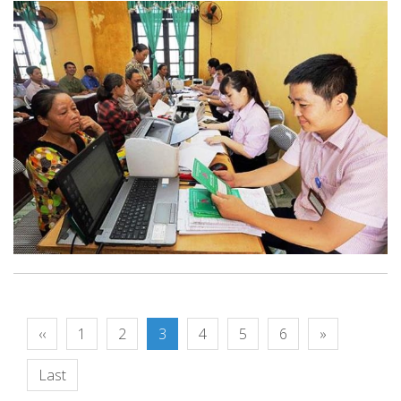
‹‹
1
2
3
4
5
6
»
Last