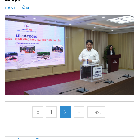
HẠNH TRẦN
‹‹
1
2
»
Last