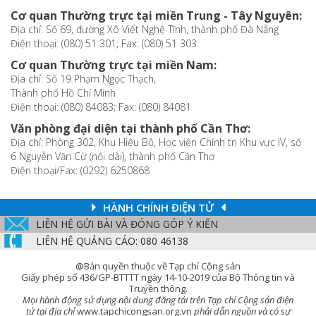
Cơ quan Thường trực tại miền Trung - Tây Nguyên:
Địa chỉ: Số 69, đường Xô Viết Nghệ Tĩnh, thành phố Đà Nẵng
Điện thoại: (080) 51 301; Fax: (080) 51 303
Cơ quan Thường trực tại miền Nam:
Địa chỉ: Số 19 Phạm Ngọc Thạch,
Thành phố Hồ Chí Minh
Điện thoại: (080) 84083; Fax: (080) 84081
Văn phòng đại diện tại thành phố Cần Thơ:
Địa chỉ: Phòng 302, Khu Hiệu Bộ, Học viện Chính trị Khu vực IV, số
6 Nguyễn Văn Cừ (nối dài), thành phố Cần Thơ
Điện thoại/Fax: (0292) 6250868
HÀNH CHÍNH ĐIỆN TỬ
LIÊN HỆ GỬI BÀI VÀ ĐÓNG GÓP Ý KIẾN
LIÊN HỆ QUẢNG CÁO: 080 46138
@Bản quyền thuộc về Tạp chí Cộng sản
Giấy phép số 436/GP-BTTTT ngày 14-10-2019 của Bộ Thông tin và
Truyền thông.
Mọi hành động sử dụng nội dung đăng tải trên Tạp chí Cộng sản điện
tử tại địa chỉ
www.tapchicongsan.org.vn
phải dẫn nguồn và có sự