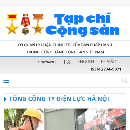
CƠ QUAN LÝ LUẬN CHÍNH TRỊ CỦA BAN CHẤP HÀNH
TRUNG ƯƠNG ĐẢNG CỘNG SẢN VIỆT NAM
ພາສາລາວ
中文
ENGLISH
ESPAÑOL
ISSN 2734-9071
TỔNG CÔNG TY ĐIỆN LỰC HÀ NỘI