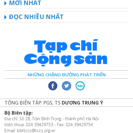
MỚI NHẤT
ĐỌC NHIỀU NHẤT
NHỮNG CHẶNG ĐƯỜNG PHÁT TRIỂN
TỔNG BIÊN TẬP: PGS, TS
DƯƠNG TRUNG Ý
Bộ Biên tập:
Địa chỉ: Số 28, Trần Bình Trọng - thành phố Hà Nội
Điện thoại: 024 39429753 - Fax: 024 39429754
Email: bbttccs@tccs.org.vn