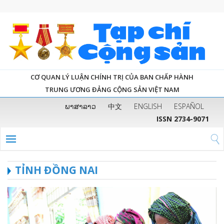
CƠ QUAN LÝ LUẬN CHÍNH TRỊ CỦA BAN CHẤP HÀNH
TRUNG ƯƠNG ĐẢNG CỘNG SẢN VIỆT NAM
ພາສາລາວ
中文
ENGLISH
ESPAÑOL
ISSN 2734-9071
TỈNH ĐỒNG NAI