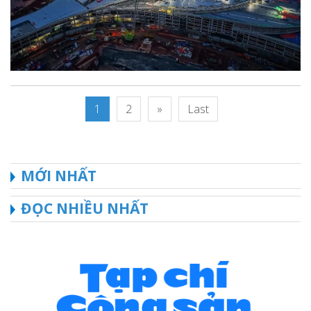
1
2
»
Last
MỚI NHẤT
ĐỌC NHIỀU NHẤT