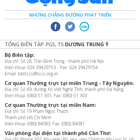
NHỮNG CHẶNG ĐƯỜNG PHÁT TRIỂN
TỔNG BIÊN TẬP: PGS, TS
DƯƠNG TRUNG Ý
Bộ Biên tập:
Địa chỉ: Số 28, Trần Bình Trọng - thành phố Hà Nội
Điện thoại: 024 39429753 - Fax: 024 39429754
Email: bbttccs@tccs.org.vn
Cơ quan Thường trực tại miền Trung - Tây Nguyên:
Địa chỉ: Số 69, đường Xô Viết Nghệ Tĩnh, thành phố Đà Nẵng
Điện thoại: (080) 51 301; Fax: (080) 51 303
Cơ quan Thường trực tại miền Nam:
Địa chỉ: Số 19 Phạm Ngọc Thạch,
Thành phố Hồ Chí Minh
Điện thoại: (080) 84083; Fax: (080) 84081
Văn phòng đại diện tại thành phố Cần Thơ:
Địa chỉ: Phòng 302, Khu Hiệu Bộ, Học viện Chính trị Khu vực IV, số