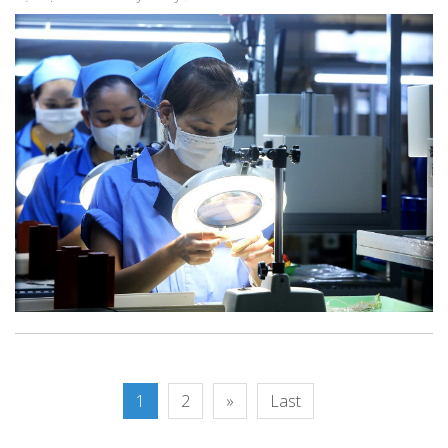
1
2
»
Last