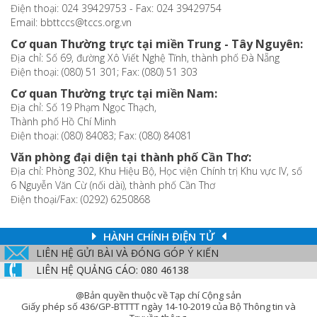
Điện thoại: 024 39429753 - Fax: 024 39429754
Email: bbttccs@tccs.org.vn
Cơ quan Thường trực tại miền Trung - Tây Nguyên:
Địa chỉ: Số 69, đường Xô Viết Nghệ Tĩnh, thành phố Đà Nẵng
Điện thoại: (080) 51 301; Fax: (080) 51 303
Cơ quan Thường trực tại miền Nam:
Địa chỉ: Số 19 Phạm Ngọc Thạch,
Thành phố Hồ Chí Minh
Điện thoại: (080) 84083; Fax: (080) 84081
Văn phòng đại diện tại thành phố Cần Thơ:
Địa chỉ: Phòng 302, Khu Hiệu Bộ, Học viện Chính trị Khu vực IV, số
6 Nguyễn Văn Cừ (nối dài), thành phố Cần Thơ
Điện thoại/Fax: (0292) 6250868
HÀNH CHÍNH ĐIỆN TỬ
LIÊN HỆ GỬI BÀI VÀ ĐÓNG GÓP Ý KIẾN
LIÊN HỆ QUẢNG CÁO: 080 46138
@Bản quyền thuộc về Tạp chí Cộng sản
Giấy phép số 436/GP-BTTTT ngày 14-10-2019 của Bộ Thông tin và