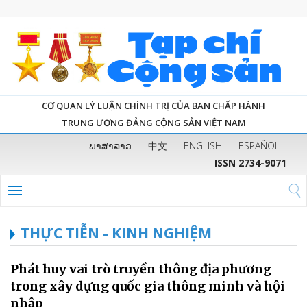
CƠ QUAN LÝ LUẬN CHÍNH TRỊ CỦA BAN CHẤP HÀNH
TRUNG ƯƠNG ĐẢNG CỘNG SẢN VIỆT NAM
ພາສາລາວ
中文
ENGLISH
ESPAÑOL
ISSN 2734-9071
THỰC TIỄN - KINH NGHIỆM
Phát huy vai trò truyền thông địa phương
trong xây dựng quốc gia thông minh và hội
nhập