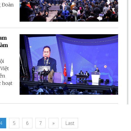
g Đoàn
Nam
làm
ội
Việt
iên
c hoạt
4
5
6
7
»
Last