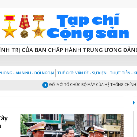
ÍNH TRỊ CỦA BAN CHẤP HÀNH TRUNG ƯƠNG ĐẢN
HÒNG - AN NINH - ĐỐI NGOẠI
THẾ GIỚI: VẤN ĐỀ - SỰ KIỆN
THỰC TIỄN - 
ĐỔI MỚI TỔ CHỨC BỘ MÁY CỦA HỆ THỐNG CHÍNH TRỊ “T
1
Xây
ủ