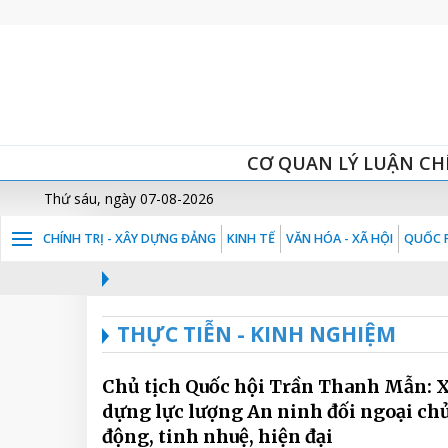
CƠ QUAN LÝ LUẬN CH
Thứ sáu, ngày 07-08-2026
CHÍNH TRỊ - XÂY DỰNG ĐẢNG
KINH TẾ
VĂN HÓA - XÃ HỘI
QUỐC P
THỰC TIỄN - KINH NGHIỆM
Chủ tịch Quốc hội Trần Thanh Mẫn: 
dựng lực lượng An ninh đối ngoại ch
động, tinh nhuệ, hiện đại