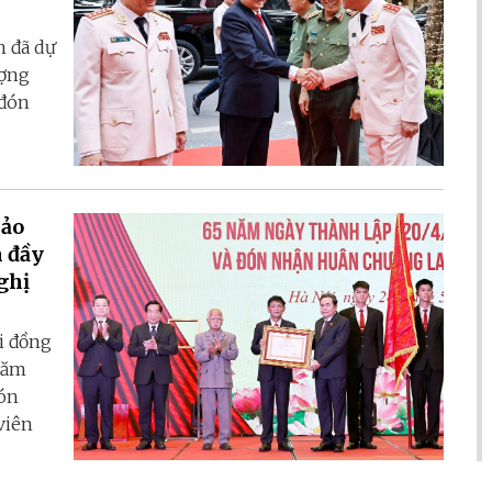
n đã dự
ượng
 đón
Bảo
n đầy
ghị
i đồng
năm
đón
viên