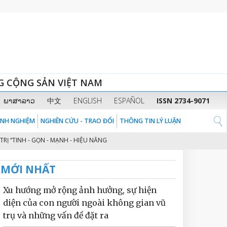
G CỘNG SẢN VIỆT NAM
ພາສາລາວ
中文
ENGLISH
ESPAÑOL
ISSN 2734-9071
KINH NGHIỆM
NGHIÊN CỨU - TRAO ĐỔI
THÔNG TIN LÝ LUẬN
INH - GỌN - MẠNH - HIỆU NĂNG - HIỆU LỰC - HIỆU QUẢ” THEO TINH THẦN Đ
MỚI NHẤT
Xu hướng mở rộng ảnh hưởng, sự hiện
diện của con người ngoài không gian vũ
trụ và những vấn đề đặt ra