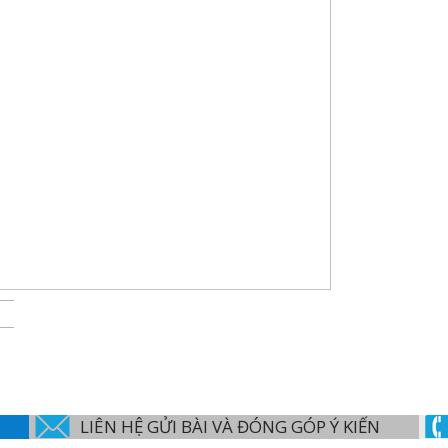
LIÊN HỆ GỬI BÀI VÀ ĐÓNG GÓP Ý KIẾN