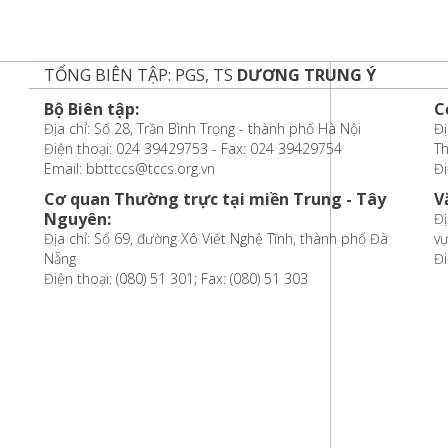
TỔNG BIÊN TẬP: PGS, TS
DƯƠNG TRUNG Ý
Bộ Biên tập:
C
Địa chỉ: Số 28, Trần Bình Trọng - thành phố Hà Nội
Đị
Điện thoại: 024 39429753 - Fax: 024 39429754
T
Email: bbttccs@tccs.org.vn
Đi
Cơ quan Thường trực tại miền Trung - Tây
V
Nguyên:
Đị
Địa chỉ: Số 69, đường Xô Viết Nghệ Tĩnh, thành phố Đà
vự
Nẵng
Đi
Điện thoại: (080) 51 301; Fax: (080) 51 303