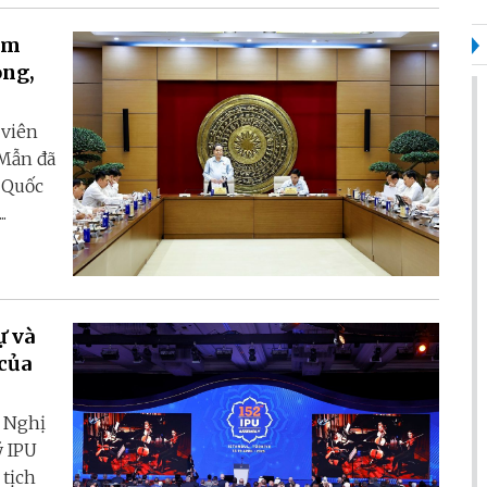
àm
òng,
 viên
 Mẫn đã
n Quốc
.
ự và
 của
h Nghị
ý IPU
 tịch