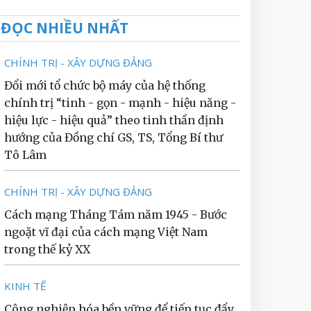
ĐỌC NHIỀU NHẤT
CHÍNH TRỊ - XÂY DỰNG ĐẢNG
Đổi mới tổ chức bộ máy của hệ thống
chính trị “tinh - gọn - mạnh - hiệu năng -
hiệu lực - hiệu quả” theo tinh thần định
hướng của Đồng chí GS, TS, Tổng Bí thư
Tô Lâm
CHÍNH TRỊ - XÂY DỰNG ĐẢNG
Cách mạng Tháng Tám năm 1945 - Bước
ngoặt vĩ đại của cách mạng Việt Nam
trong thế kỷ XX
KINH TẾ
Công nghiệp hóa bền vững để tiếp tục đẩy