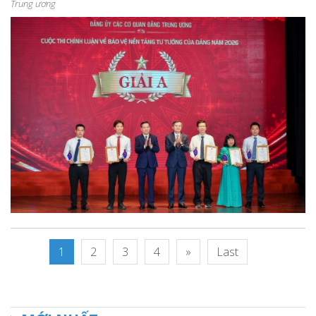
Trung ương
1
2
3
4
»
Last