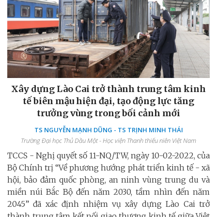
Xây dựng Lào Cai trở thành trung tâm kinh
tế biên mậu hiện đại, tạo động lực tăng
trưởng vùng trong bối cảnh mới
TS NGUYỄN MẠNH DŨNG - TS TRỊNH MINH THÁI
Trường Đại học Thủ Dầu Một - Học viện Thanh thiếu niên Việt Nam
TCCS - Nghị quyết số 11-NQ/TW, ngày 10-02-2022, của
Bộ Chính trị “Về phương hướng phát triển kinh tế - xã
hội, bảo đảm quốc phòng, an ninh vùng trung du và
miền núi Bắc Bộ đến năm 2030, tầm nhìn đến năm
2045” đã xác định nhiệm vụ xây dựng Lào Cai trở
thành trung tâm kết nối giao thương kinh tế giữa Việt