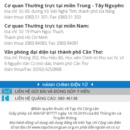
Cơ quan Thường trực tại miền Trung - Tây Nguyên:
Địa chỉ: Số 69, đường Xô Viết Nghệ Tĩnh, thành phố Đà Nẵng
Điện thoại: (080) 51 301; Fax: (080) 51 303
Cơ quan Thường trực tại miền Nam:
Địa chỉ: Số 19 Phạm Ngọc Thạch,
Thành phố Hồ Chí Minh
Điện thoại: (080) 84083; Fax: (080) 84081
Văn phòng đại diện tại thành phố Cần Thơ:
Địa chỉ: Phòng 302, Khu Hiệu Bộ, Học viện Chính trị Khu vực IV, số
6 Nguyễn Văn Cừ (nối dài), thành phố Cần Thơ
Điện thoại/Fax: (0292) 6250868
HÀNH CHÍNH ĐIỆN TỬ
LIÊN HỆ GỬI BÀI VÀ ĐÓNG GÓP Ý KIẾN
LIÊN HỆ QUẢNG CÁO: 080 46138
@Bản quyền thuộc về Tạp chí Cộng sản
Giấy phép số 436/GP-BTTTT ngày 14-10-2019 của Bộ Thông tin và
Truyền thông.
Mọi hành động sử dụng nội dung đăng tải trên Tạp chí Cộng sản điện
tử tại địa chỉ
www.tapchicongsan.org.vn
phải dẫn nguồn và có sự