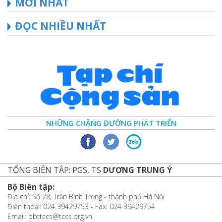
MỚI NHẤT
ĐỌC NHIỀU NHẤT
NHỮNG CHẶNG ĐƯỜNG PHÁT TRIỂN
TỔNG BIÊN TẬP: PGS, TS
DƯƠNG TRUNG Ý
Bộ Biên tập:
Địa chỉ: Số 28, Trần Bình Trọng - thành phố Hà Nội
Điện thoại: 024 39429753 - Fax: 024 39429754
Email: bbttccs@tccs.org.vn