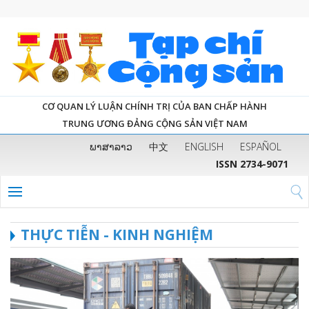
CƠ QUAN LÝ LUẬN CHÍNH TRỊ CỦA BAN CHẤP HÀNH
TRUNG ƯƠNG ĐẢNG CỘNG SẢN VIỆT NAM
ພາສາລາວ
中文
ENGLISH
ESPAÑOL
ISSN 2734-9071
THỰC TIỄN - KINH NGHIỆM