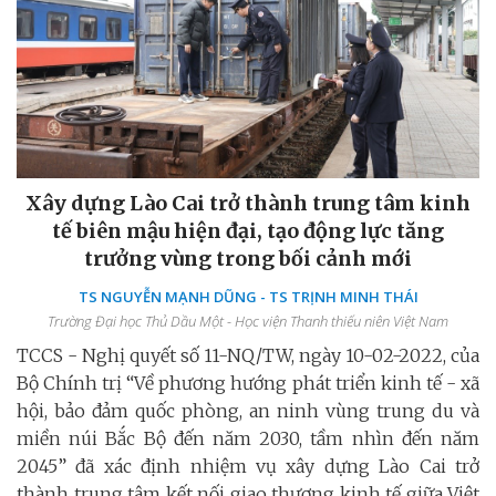
Xây dựng Lào Cai trở thành trung tâm kinh
tế biên mậu hiện đại, tạo động lực tăng
trưởng vùng trong bối cảnh mới
TS NGUYỄN MẠNH DŨNG - TS TRỊNH MINH THÁI
Trường Đại học Thủ Dầu Một - Học viện Thanh thiếu niên Việt Nam
TCCS - Nghị quyết số 11-NQ/TW, ngày 10-02-2022, của
Bộ Chính trị “Về phương hướng phát triển kinh tế - xã
hội, bảo đảm quốc phòng, an ninh vùng trung du và
miền núi Bắc Bộ đến năm 2030, tầm nhìn đến năm
2045” đã xác định nhiệm vụ xây dựng Lào Cai trở
thành trung tâm kết nối giao thương kinh tế giữa Việt