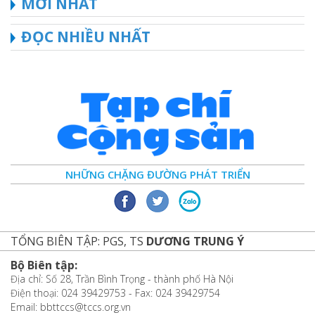
MỚI NHẤT
ĐỌC NHIỀU NHẤT
NHỮNG CHẶNG ĐƯỜNG PHÁT TRIỂN
TỔNG BIÊN TẬP: PGS, TS
DƯƠNG TRUNG Ý
Bộ Biên tập:
Địa chỉ: Số 28, Trần Bình Trọng - thành phố Hà Nội
Điện thoại: 024 39429753 - Fax: 024 39429754
Email: bbttccs@tccs.org.vn