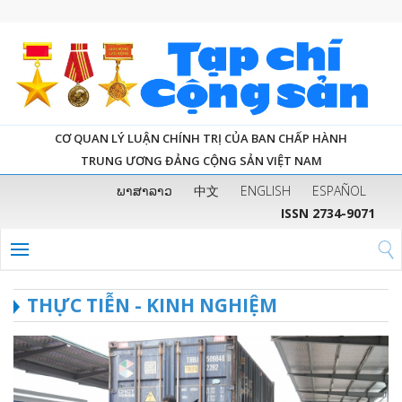
CƠ QUAN LÝ LUẬN CHÍNH TRỊ CỦA BAN CHẤP HÀNH
TRUNG ƯƠNG ĐẢNG CỘNG SẢN VIỆT NAM
ພາສາລາວ
中文
ENGLISH
ESPAÑOL
ISSN 2734-9071
THỰC TIỄN - KINH NGHIỆM