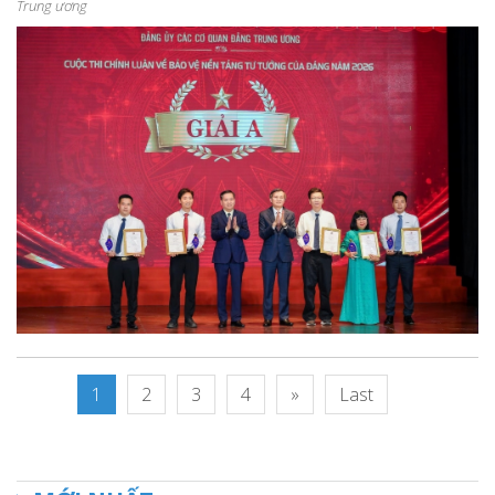
Trung ương
1
2
3
4
»
Last