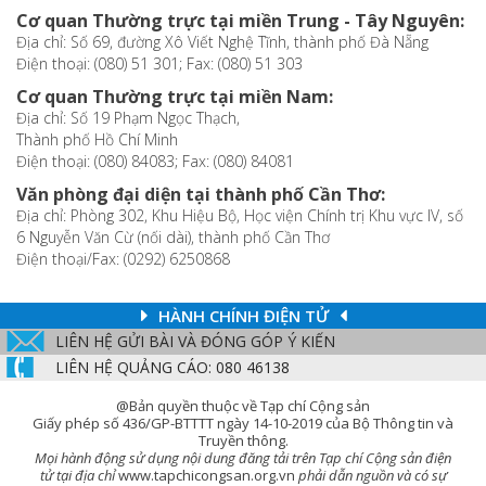
Cơ quan Thường trực tại miền Trung - Tây Nguyên:
Địa chỉ: Số 69, đường Xô Viết Nghệ Tĩnh, thành phố Đà Nẵng
Điện thoại: (080) 51 301; Fax: (080) 51 303
Cơ quan Thường trực tại miền Nam:
Địa chỉ: Số 19 Phạm Ngọc Thạch,
Thành phố Hồ Chí Minh
Điện thoại: (080) 84083; Fax: (080) 84081
Văn phòng đại diện tại thành phố Cần Thơ:
Địa chỉ: Phòng 302, Khu Hiệu Bộ, Học viện Chính trị Khu vực IV, số
6 Nguyễn Văn Cừ (nối dài), thành phố Cần Thơ
Điện thoại/Fax: (0292) 6250868
HÀNH CHÍNH ĐIỆN TỬ
LIÊN HỆ GỬI BÀI VÀ ĐÓNG GÓP Ý KIẾN
LIÊN HỆ QUẢNG CÁO: 080 46138
@Bản quyền thuộc về Tạp chí Cộng sản
Giấy phép số 436/GP-BTTTT ngày 14-10-2019 của Bộ Thông tin và
Truyền thông.
Mọi hành động sử dụng nội dung đăng tải trên Tạp chí Cộng sản điện
tử tại địa chỉ
www.tapchicongsan.org.vn
phải dẫn nguồn và có sự