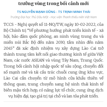
trưởng vùng trong bối cảnh mới
TS NGUYỄN MẠNH DŨNG - TS TRỊNH MINH THÁI
Trường Đại học Thủ Dầu Một - Học viện Thanh thiếu niên Việt Nam
TCCS - Nghị quyết số 11-NQ/TW, ngày 10-02-2022, của
Bộ Chính trị “Về phương hướng phát triển kinh tế - xã
hội, bảo đảm quốc phòng, an ninh vùng trung du và
miền núi Bắc Bộ đến năm 2030, tầm nhìn đến năm
2045” đã xác định nhiệm vụ xây dựng Lào Cai trở
thành trung tâm kết nối giao thương kinh tế giữa Việt
Nam, các nước ASEAN và vùng Tây Nam, Trung Quốc.
Trong bối cảnh hội nhập quốc tế sâu rộng, chuyển đổi
số mạnh mẽ và tái cấu trúc chuỗi cung ứng khu vực,
Lào Cai cần chuyển từ mô hình cửa khẩu thiên về
thông quan, trung chuyển sang hệ sinh thái kinh tế
biên mậu tích hợp, có năng lực tổ chức, cung ứng dịch
vụ hiện đại, tạo giá trị tại chỗ và lan tỏa phát triển.