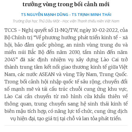
trưởng vùng trong bối cảnh mới
TS NGUYỄN MẠNH DŨNG - TS TRỊNH MINH THÁI
Trường Đại học Thủ Dầu Một - Học viện Thanh thiếu niên Việt Nam
TCCS - Nghị quyết số 11-NQ/TW, ngày 10-02-2022, của
Bộ Chính trị “Về phương hướng phát triển kinh tế - xã
hội, bảo đảm quốc phòng, an ninh vùng trung du và
miền núi Bắc Bộ đến năm 2030, tầm nhìn đến năm
2045” đã xác định nhiệm vụ xây dựng Lào Cai trở
thành trung tâm kết nối giao thương kinh tế giữa Việt
Nam, các nước ASEAN và vùng Tây Nam, Trung Quốc.
Trong bối cảnh hội nhập quốc tế sâu rộng, chuyển đổi
số mạnh mẽ và tái cấu trúc chuỗi cung ứng khu vực,
Lào Cai cần chuyển từ mô hình cửa khẩu thiên về
thông quan, trung chuyển sang hệ sinh thái kinh tế
biên mậu tích hợp, có năng lực tổ chức, cung ứng dịch
vụ hiện đại, tạo giá trị tại chỗ và lan tỏa phát triển.