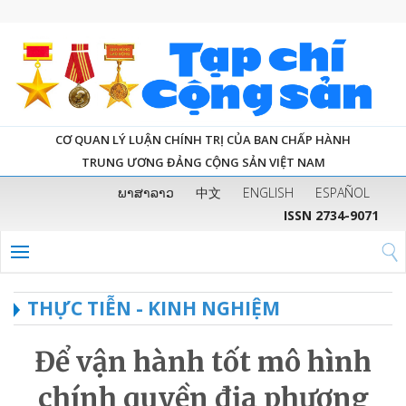
CƠ QUAN LÝ LUẬN CHÍNH TRỊ CỦA BAN CHẤP HÀNH
TRUNG ƯƠNG ĐẢNG CỘNG SẢN VIỆT NAM
ພາສາລາວ
中文
ENGLISH
ESPAÑOL
ISSN 2734-9071
THỰC TIỄN - KINH NGHIỆM
Để vận hành tốt mô hình
chính quyền địa phương