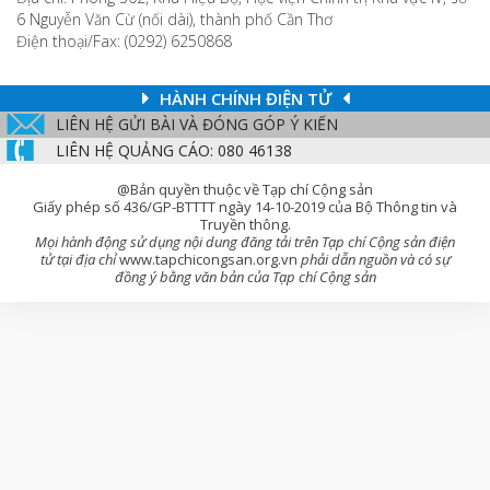
6 Nguyễn Văn Cừ (nối dài), thành phố Cần Thơ
Điện thoại/Fax: (0292) 6250868
HÀNH CHÍNH ĐIỆN TỬ
LIÊN HỆ GỬI BÀI VÀ ĐÓNG GÓP Ý KIẾN
LIÊN HỆ QUẢNG CÁO: 080 46138
@Bản quyền thuộc về Tạp chí Cộng sản
Giấy phép số 436/GP-BTTTT ngày 14-10-2019 của Bộ Thông tin và
Truyền thông.
Mọi hành động sử dụng nội dung đăng tải trên Tạp chí Cộng sản điện
tử tại địa chỉ
www.tapchicongsan.org.vn
phải dẫn nguồn và có sự
đồng ý bằng văn bản của Tạp chí Cộng sản