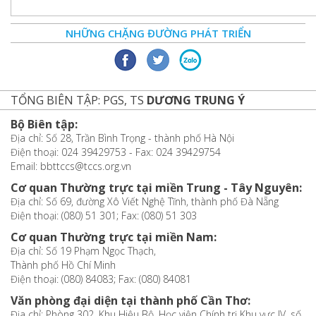
NHỮNG CHẶNG ĐƯỜNG PHÁT TRIỂN
TỔNG BIÊN TẬP: PGS, TS
DƯƠNG TRUNG Ý
Bộ Biên tập:
Địa chỉ: Số 28, Trần Bình Trọng - thành phố Hà Nội
Điện thoại: 024 39429753 - Fax: 024 39429754
Email: bbttccs@tccs.org.vn
Cơ quan Thường trực tại miền Trung - Tây Nguyên:
Địa chỉ: Số 69, đường Xô Viết Nghệ Tĩnh, thành phố Đà Nẵng
Điện thoại: (080) 51 301; Fax: (080) 51 303
Cơ quan Thường trực tại miền Nam:
Địa chỉ: Số 19 Phạm Ngọc Thạch,
Thành phố Hồ Chí Minh
Điện thoại: (080) 84083; Fax: (080) 84081
Văn phòng đại diện tại thành phố Cần Thơ:
Địa chỉ: Phòng 302, Khu Hiệu Bộ, Học viện Chính trị Khu vực IV, số