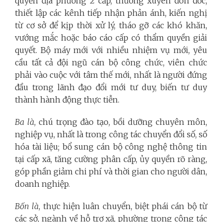
quyền địa phương 2 cấp, thường xuyên đôn đốc,
thiết lập các kênh tiếp nhận phản ánh, kiến nghị
từ cơ sở để kịp thời xử lý, tháo gỡ các khó khăn,
vướng mắc hoặc báo cáo cấp có thẩm quyền giải
quyết. Bộ máy mới với nhiều nhiệm vụ mới, yêu
cầu tất cả đội ngũ cán bộ công chức, viên chức
phải vào cuộc với tâm thế mới, nhất là người đứng
đầu trong lãnh đạo đổi mới tư duy, biến tư duy
thành hành động thực tiễn.
Ba là
, chú trọng đào tạo, bồi dưỡng chuyên môn,
nghiệp vụ, nhất là trong công tác chuyển đổi số, số
hóa tài liệu; bổ sung cán bộ công nghệ thông tin
tại cấp xã, tăng cường phân cấp, ủy quyền rõ ràng,
góp phần giảm chi phí và thời gian cho người dân,
doanh nghiệp.
Bốn là
, thực hiện luân chuyển, biệt phái cán bộ từ
các sở, ngành về hỗ trợ xã, phường trong công tác