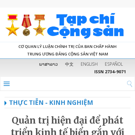
CƠ QUAN LÝ LUẬN CHÍNH TRỊ CỦA BAN CHẤP HÀNH
TRUNG ƯƠNG ĐẢNG CỘNG SẢN VIỆT NAM
ພາສາລາວ
中文
ENGLISH
ESPAÑOL
ISSN 2734-9071
THỰC TIỄN - KINH NGHIỆM
Quản trị hiện đại để phát
triển kinh tế biển gắn với