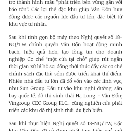
trở thành hình mẫu “phát triển bền vững gắn với
bảo tồn”. Các lợi thế đặc khu giúp Vân Đồn huy
động được các nguồn lực đầu tư lớn, đặc biệt từ
khu vực tư nhân.
Sau khi tinh gọn bộ máy theo Nghị quyết số 18-
NQ/TW, chính quyền Vân Đồn hoạt động minh
bạch, hiệu quả hơn, tạo lòng tin cho doanh
nghiệp. Cơ chế “một cửa tại chỗ” giúp rút ngắn
thời gian xử lý hồ sơ, đồng thời thúc đẩy các cơ chế
chính sách đặc thù sớm được triển khai thí điểm.
Nhiều nhà đầu tư lớn đã đổ vốn vào các lĩnh vực,
như Sun Group: Đầu tư vào khu nghỉ dưỡng, sân
bay quốc tế, đô thị sinh thái Hạ Long - Vân Đồn;
Vingroup, CEO Group, FLC… cũng nghiên cứu phát
triển các khu đô thị sinh thái, du lịch biển.
Sau khi thực hiện Nghị quyết số 18-NQ/TW, Đặc
khu Vân Đồn đã và đang phát huy hiệu quả mô