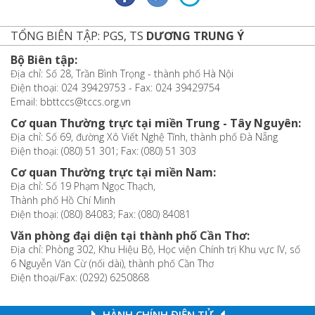
TỔNG BIÊN TẬP: PGS, TS
DƯƠNG TRUNG Ý
Bộ Biên tập:
Địa chỉ: Số 28, Trần Bình Trọng - thành phố Hà Nội
Điện thoại: 024 39429753 - Fax: 024 39429754
Email: bbttccs@tccs.org.vn
Cơ quan Thường trực tại miền Trung - Tây Nguyên:
Địa chỉ: Số 69, đường Xô Viết Nghệ Tĩnh, thành phố Đà Nẵng
Điện thoại: (080) 51 301; Fax: (080) 51 303
Cơ quan Thường trực tại miền Nam:
Địa chỉ: Số 19 Phạm Ngọc Thạch,
Thành phố Hồ Chí Minh
Điện thoại: (080) 84083; Fax: (080) 84081
Văn phòng đại diện tại thành phố Cần Thơ:
Địa chỉ: Phòng 302, Khu Hiệu Bộ, Học viện Chính trị Khu vực IV, số
6 Nguyễn Văn Cừ (nối dài), thành phố Cần Thơ
Điện thoại/Fax: (0292) 6250868
HÀNH CHÍNH ĐIỆN TỬ