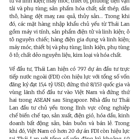
tử và linh kiện; máy móc, thiết bị, phương tiện vận
tải và phụ tùng; sản phẩm hóa chất; sắt thép, dầu
thô, hàng dệt may, rau quả, thủy sản… Trong khi
đó, các mặt hàng nhập khẩu chủ yếu từ Thái Lan
gồm máy vi tính, sản phẩm điện tử và linh kiện; ô
tô nguyên chiếc; hàng điện gia dụng và linh kiện;
máy móc, thiết bị và phụ tùng; linh kiện, phụ tùng
ô tô; chất dẻo nguyên liệu, kim loại và hóa chất.
Về đầu tư, Thái Lan hiện có 797 dự án đầu tư trực
tiếp nước ngoài (FDI) còn hiệu lực với tổng số vốn
đăng ký đạt 15,4 tỷ USD, đứng thứ 8/153 quốc gia và
vùng lãnh thổ đầu tư vào Việt Nam và đứng thứ
hai trong ASEAN sau Singapore. Nhà đầu tư Thái
Lan đầu tư chủ yếu trong lĩnh vực công nghiệp
chế biến chế tạo, sản xuất, điện gió, hóa dầu, kinh
doanh bất động sản, bán buôn và bán lẻ. Trong
khi đó, Việt Nam có hơn 20 dự án FDI còn hiệu lực
tại Thái Lan với tổng số vốn đăng ký khoảng 40