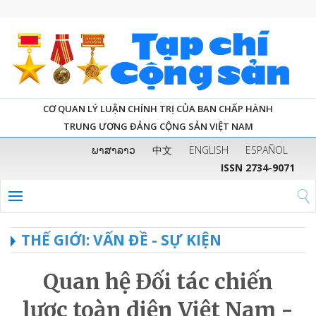
CƠ QUAN LÝ LUẬN CHÍNH TRỊ CỦA BAN CHẤP HÀNH
TRUNG ƯƠNG ĐẢNG CỘNG SẢN VIỆT NAM
ພາສາລາວ
中文
ENGLISH
ESPAÑOL
ISSN 2734-9071
THẾ GIỚI: VẤN ĐỀ - SỰ KIỆN
Quan hệ Đối tác chiến
lược toàn diện Việt Nam -