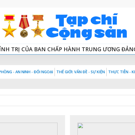
ÍNH TRỊ CỦA BAN CHẤP HÀNH TRUNG ƯƠNG ĐẢN
HÒNG - AN NINH - ĐỐI NGOẠI
THẾ GIỚI: VẤN ĐỀ - SỰ KIỆN
THỰC TIỄN - 