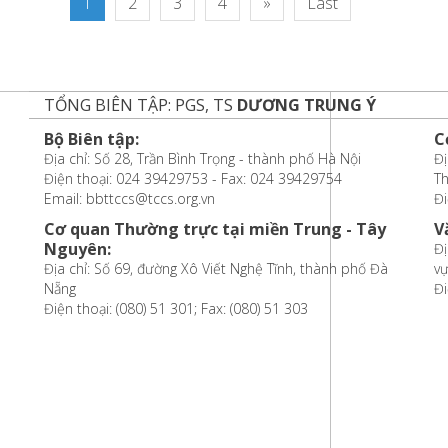
1
2
3
4
»
Last
TỔNG BIÊN TẬP: PGS, TS
DƯƠNG TRUNG Ý
Bộ Biên tập:
C
Địa chỉ: Số 28, Trần Bình Trọng - thành phố Hà Nội
Đị
Điện thoại: 024 39429753 - Fax: 024 39429754
T
Email: bbttccs@tccs.org.vn
Đi
Cơ quan Thường trực tại miền Trung - Tây
V
Nguyên:
Đị
Địa chỉ: Số 69, đường Xô Viết Nghệ Tĩnh, thành phố Đà
vự
Nẵng
Đi
Điện thoại: (080) 51 301; Fax: (080) 51 303