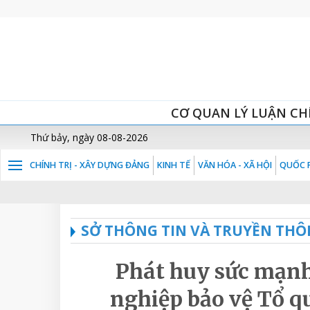
CƠ QUAN LÝ LUẬN CH
Thứ bảy, ngày 08-08-2026
CHÍNH TRỊ - XÂY DỰNG ĐẢNG
KINH TẾ
VĂN HÓA - XÃ HỘI
QUỐC P
SỞ THÔNG TIN VÀ TRUYỀN THÔ
Phát huy sức mạnh
nghiệp bảo vệ Tổ q