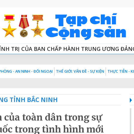
ÍNH TRỊ CỦA BAN CHẤP HÀNH TRUNG ƯƠNG ĐẢN
HÒNG - AN NINH - ĐỐI NGOẠI
THẾ GIỚI: VẤN ĐỀ - SỰ KIỆN
THỰC TIỄN - 
NG TỈNH BẮC NINH
 của toàn dân trong sự
uốc trong tình hình mới