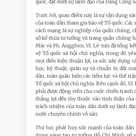
quốc, đặt dưới sự lãnh đạo của Đảng Cộng s
Trước hết
, quan điểm này là sự vận dụng sá
của toàn dân tham gia bảo vệ Tổ quốc. Các
cách mạng là sự nghiệp của quần chúng, c
sở kế thừa tư tưởng vũ trang quần chúng b
Mác và Ph. Ăngghen, V.I. Lê-nin đã tổng kế
vệ Tổ quốc xã hội chủ nghĩa, trong đó yê
mọi điều kiện thuận lợi, ra sức xây dựng cá
học, kỹ thuật, quân sự và chuẩn bị đất n
dân, toàn quân biến các tiềm lực và thế t
Tổ quốc xã hội chủ nghĩa. Bên cạnh đó, V.I. 
phải được động viên cho cuộc chiến tranh 
thắng lợi đều tùy thuộc vào tinh thần củ
trách nhiệm của toàn dân dưới sự lãnh đạo
nước chuyên chính vô sản.
Thứ hai
, phát huy sức mạnh của toàn dân 
dụng sáng tạo tư tưởng Hồ Chí Minh về v