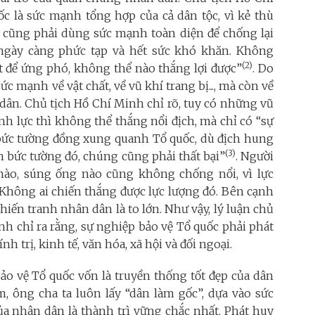
c là sức mạnh tổng hợp của cả dân tộc, vì kẻ thù
 cũng phải dùng sức mạnh toàn diện để chống lại
ngày càng phức tạp và hết sức khó khăn. Không
(2)
 để ứng phó, không thể nào thắng lợi được”
. Do
c mạnh về vật chất, về vũ khí trang bị..., mà còn về
dân. Chủ tịch Hồ Chí Minh chỉ rõ, tuy có những vũ
inh lực thì không thể thắng nổi địch, mà chỉ có “sự
bức tường đồng xung quanh Tổ quốc, dù địch hung
(3)
 bức tường đó, chúng cũng phải thất bại”
. Người
nào, súng ống nào cũng không chống nổi, vì lực
. Không ai chiến thắng được lực lượng đó. Bên cạnh
iến tranh nhân dân là to lớn. Như vậy, lý luận chủ
h chỉ ra rằng, sự nghiệp bảo vệ Tổ quốc phải phát
 trị, kinh tế, văn hóa, xã hội và đối ngoại.
ảo vệ Tổ quốc vốn là truyền thống tốt đẹp của dân
m, ông cha ta luôn lấy “dân làm gốc”, dựa vào sức
ủa nhân dân là thành trì vững chắc nhất. Phát huy