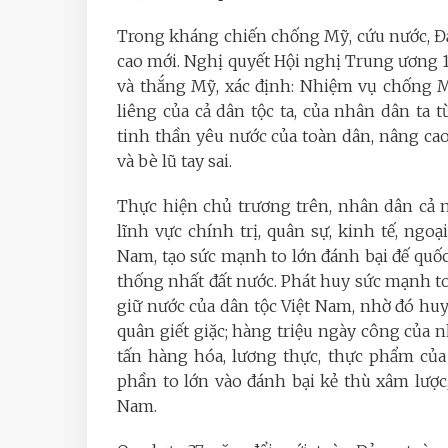
Trong kháng chiến chống Mỹ, cứu nước, Đ
cao mới. Nghị quyết Hội nghị Trung ương 1
và thắng Mỹ, xác định: Nhiệm vụ chống M
liêng của cả dân tộc ta, của nhân dân t
tinh thần yêu nước của toàn dân, nâng ca
và bè lũ tay sai.
Thực hiện chủ trương trên, nhân dân cả n
lĩnh vực chính trị, quân sự, kinh tế, ngo
Nam, tạo sức mạnh to lớn đánh bại đế quố
thống nhất đất nước. Phát huy sức mạnh t
giữ nước của dân tộc Việt Nam, nhờ đó hu
quân giết giặc; hàng triệu ngày công của 
tấn hàng hóa, lương thực, thực phẩm của
phần to lớn vào đánh bại kẻ thù xâm lược
Nam.