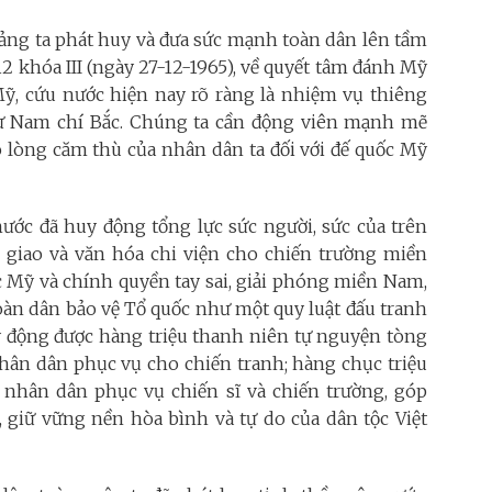
ảng ta phát huy và đưa sức mạnh toàn dân lên tầm
2 khóa III (ngày 27-12-1965), về quyết tâm đánh Mỹ
ỹ, cứu nước hiện nay rõ ràng là nhiệm vụ thiêng
a từ Nam chí Bắc. Chúng ta cần động viên mạnh mẽ
o lòng căm thù của nhân dân ta đối với đế quốc Mỹ
ước đã huy động tổng lực sức người, sức của trên
ại giao và văn hóa chi viện cho chiến trường miền
c Mỹ và chính quyền tay sai, giải phóng miền Nam,
oàn dân bảo vệ Tổ quốc như một quy luật đấu tranh
y động được hàng triệu thanh niên tự nguyện tòng
nhân dân phục vụ cho chiến tranh; hàng chục triệu
 nhân dân phục vụ chiến sĩ và chiến trường, góp
, giữ vững nền hòa bình và tự do của dân tộc Việt