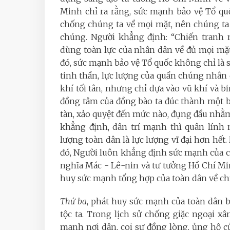
Minh chỉ ra rằng, sức mạnh bảo vệ Tổ quố
chống chúng ta về mọi mặt, nên chúng ta
chúng. Người khẳng định: “Chiến tranh 
dùng toàn lực của nhân dân về đủ mọi mặt
đó, sức mạnh bảo vệ Tổ quốc không chỉ là sứ
tinh thần, lực lượng của quần chúng nhân 
khí tối tân, nhưng chỉ dựa vào vũ khí và b
đồng tâm của đồng bào ta đúc thành một 
tàn, xảo quyệt đến mức nào, đụng đầu nhằm
khẳng định, dân trí mạnh thì quân lính 
lượng toàn dân là lực lượng vĩ đại hơn hết
đó, Người luôn khẳng định sức mạnh của ch
nghĩa Mác - Lê-nin và tư tưởng Hồ Chí Min
huy sức mạnh tổng hợp của toàn dân về chính
Thứ ba
, phát huy sức mạnh của toàn dân b
tộc ta. Trong lịch sử chống giặc ngoại xâ
mạnh nơi dân, coi sự đồng lòng, ủng hộ c