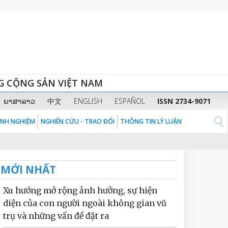
G CỘNG SẢN VIỆT NAM
ພາສາລາວ
中文
ENGLISH
ESPAÑOL
ISSN 2734-9071
KINH NGHIỆM
NGHIÊN CỨU - TRAO ĐỔI
THÔNG TIN LÝ LUẬN
MỚI NHẤT
Xu hướng mở rộng ảnh hưởng, sự hiện
diện của con người ngoài không gian vũ
trụ và những vấn đề đặt ra