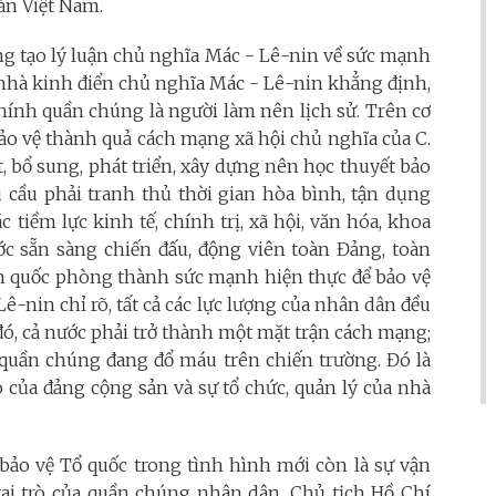
ản Việt Nam.
ng tạo lý luận chủ nghĩa Mác - Lê-nin về sức mạnh
 nhà kinh điển chủ nghĩa Mác - Lê-nin khẳng định,
hính quần chúng là người làm nên lịch sử. Trên cơ
ảo vệ thành quả cách mạng xã hội chủ nghĩa của C.
t, bổ sung, phát triển, xây dựng nên học thuyết bảo
u cầu phải tranh thủ thời gian hòa bình, tận dụng
c tiềm lực kinh tế, chính trị, xã hội, văn hóa, khoa
ước sẵn sàng chiến đấu, động viên toàn Đảng, toàn
rận quốc phòng thành sức mạnh hiện thực để bảo vệ
Lê-nin chỉ rõ, tất cả các lực lượng của nhân dân đều
đó, cả nước phải trở thành một mặt trận cách mạng;
a quần chúng đang đổ máu trên chiến trường. Đó là
 của đảng cộng sản và sự tổ chức, quản lý của nhà
bảo vệ Tổ quốc trong tình hình mới còn là sự vận
ai trò của quần chúng nhân dân. Chủ tịch Hồ Chí