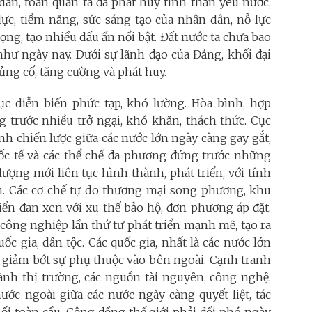
dân, toàn quân ta đã phát huy tinh thần yêu nước,
c, tiềm năng, sức sáng tạo của nhân dân, nỗ lực
ọng, tạo nhiều dấu ấn nổi bật. Đất nước ta chưa bao
ế như ngày nay. Dưới sự lãnh đạo của Đảng, khối đại
ng cố, tăng cường và phát huy.
 tục diễn biến phức tạp, khó lường. Hòa bình, hợp
ng trước nhiều trở ngại, khó khăn, thách thức. Cục
anh chiến lược giữa các nước lớn ngày càng gay gắt,
uốc tế và các thể chế đa phương đứng trước những
ượng mới liên tục hình thành, phát triển, với tính
ơn. Các cơ chế tự do thương mại song phương, khu
iển đan xen với xu thế bảo hộ, đơn phương áp đặt.
ông nghiệp lần thứ tư phát triển mạnh mẽ, tạo ra
ốc gia, dân tộc. Các quốc gia, nhất là các nước lớn
n, giảm bớt sự phụ thuộc vào bên ngoài. Cạnh tranh
iành thị trường, các nguồn tài nguyên, công nghệ,
ước ngoài giữa các nước ngày càng quyết liệt, tác
oàn cầu. Cộng đồng thế giới phải đối phó ngày