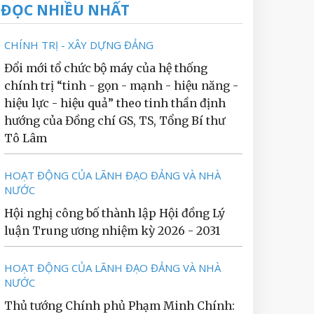
ĐỌC NHIỀU NHẤT
CHÍNH TRỊ - XÂY DỰNG ĐẢNG
Đổi mới tổ chức bộ máy của hệ thống
chính trị “tinh - gọn - mạnh - hiệu năng -
hiệu lực - hiệu quả” theo tinh thần định
hướng của Đồng chí GS, TS, Tổng Bí thư
Tô Lâm
HOẠT ĐỘNG CỦA LÃNH ĐẠO ĐẢNG VÀ NHÀ
NƯỚC
Hội nghị công bố thành lập Hội đồng Lý
luận Trung ương nhiệm kỳ 2026 - 2031
HOẠT ĐỘNG CỦA LÃNH ĐẠO ĐẢNG VÀ NHÀ
NƯỚC
Thủ tướng Chính phủ Phạm Minh Chính: