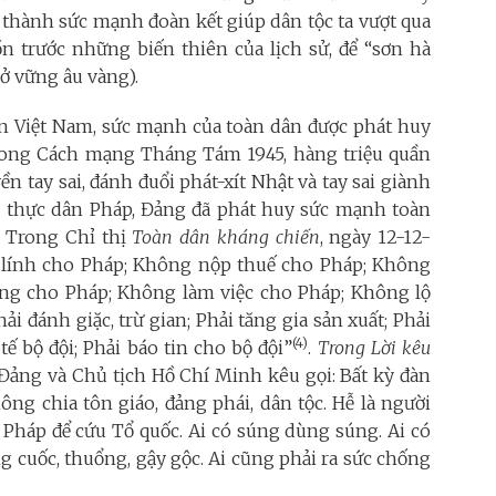
 thành sức mạnh đoàn kết giúp dân tộc ta vượt qua
n trước những biến thiên của lịch sử, để “sơn hà
ở vững âu vàng).
ản Việt Nam, sức mạnh của toàn dân được phát huy
Trong Cách mạng Tháng Tám 1945, hàng triệu quần
 tay sai, đánh đuổi phát-xít Nhật và tay sai giành
g thực dân Pháp, Đảng đã phát huy sức mạnh toàn
. Trong Chỉ thị
Toàn dân kháng chiến
, ngày 12-12-
 lính cho Pháp; Không nộp thuế cho Pháp; Không
ng cho Pháp; Không làm việc cho Pháp; Không lộ
ải đánh giặc, trừ gian; Phải tăng gia sản xuất; Phải
(4)
ế bộ đội; Phải báo tin cho bộ đội”
.
Trong
Lời kêu
Đảng và Chủ tịch Hồ Chí Minh kêu gọi: Bất kỳ đàn
hông chia tôn giáo, đảng phái, dân tộc. Hễ là người
 Pháp để cứu Tổ quốc. Ai có súng dùng súng. Ai có
cuốc, thuổng, gậy gộc. Ai cũng phải ra sức chống