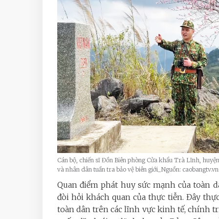
Cán bộ, chiến sĩ Đồn Biên phòng Cửa khẩu Trà Lĩnh, huyện
và nhân dân tuần tra bảo vệ biên giới_Nguồn: caobangtv.vn
Quan điểm phát huy sức mạnh của toàn dâ
đòi hỏi khách quan của thực tiễn. Đây thự
toàn dân trên các lĩnh vực kinh tế, chính t