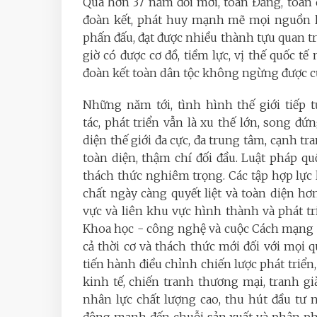
Qua hơn 37 năm đổi mới, toàn Đảng, toàn 
đoàn kết, phát huy mạnh mẽ mọi nguồn lự
phấn đấu, đạt được nhiều thành tựu quan tr
giờ có được cơ đồ, tiềm lực, vị thế quốc t
đoàn kết toàn dân tộc không ngừng được củ
Những năm tới, tình hình thế giới tiếp
tác, phát triển vẫn là xu thế lớn, song đứ
diện thế giới đa cực, đa trung tâm, cạnh tr
toàn diện, thậm chí đối đầu. Luật pháp q
thách thức nghiêm trọng. Các tập hợp lực l
chất ngày càng quyết liệt và toàn diện h
vực và liên khu vực hình thành và phát tr
Khoa học - công nghệ và cuộc Cách mạng c
cả thời cơ và thách thức mới đối với mọi qu
tiến hành điều chỉnh chiến lược phát triể
kinh tế, chiến tranh thương mại, tranh g
nhân lực chất lượng cao, thu hút đầu tư n
động mạnh đến chuỗi sản xuất và phân phối t