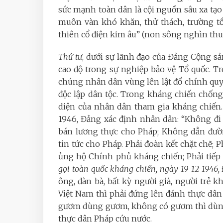
sức mạnh toàn dân là cội nguồn sâu xa tạo
muôn vàn khó khăn, thử thách, trường tồ
thiên cổ điện kim âu” (non sông nghìn thu
Thứ tư
, dưới sự lãnh đạo của Đảng Cộng s
cao độ trong sự nghiệp bảo vệ Tổ quốc. 
chúng nhân dân vùng lên lật đổ chính quyền
độc lập dân tộc. Trong kháng chiến chốn
diện của nhân dân tham gia kháng chiến
1946, Đảng xác định nhân dân: “Không đi
bán lương thực cho Pháp; Không dẫn đườ
tin tức cho Pháp. Phải đoàn kết chặt chẽ; Ph
ủng hộ Chính phủ kháng chiến; Phải tiếp t
gọi toàn quốc kháng chiến, ngày 19-12-1946,
ông, đàn bà, bất kỳ người già, người trẻ k
Việt Nam thì phải đứng lên đánh thực dân
gươm dùng gươm, không có gươm thì dùng 
thực dân Pháp cứu nước.