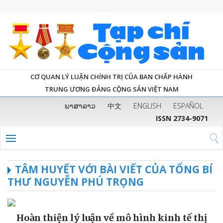
CƠ QUAN LÝ LUẬN CHÍNH TRỊ CỦA BAN CHẤP HÀNH
TRUNG ƯƠNG ĐẢNG CỘNG SẢN VIỆT NAM
ພາສາລາວ
中文
ENGLISH
ESPAÑOL
ISSN 2734-9071
TÂM HUYẾT VỚI BÀI VIẾT CỦA TỔNG BÍ
THƯ NGUYỄN PHÚ TRỌNG
Hoàn thiện lý luận về mô hình kinh tế thị