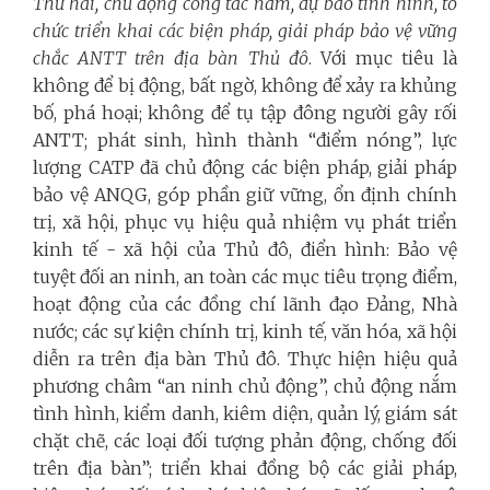
Thứ hai, chủ động công tác nắm, dự báo tình hình, tổ
chức triển khai các biện pháp, giải pháp bảo vệ vững
chắc ANTT trên địa bàn Thủ đô
. Với mục tiêu là
không để bị động, bất ngờ, không để xảy ra khủng
bố, phá hoại; không để tụ tập đông người gây rối
ANTT; phát sinh, hình thành “điểm nóng”, lực
lượng CATP đã chủ động các biện pháp, giải pháp
bảo vệ ANQG, góp phần giữ vững, ổn định chính
trị, xã hội, phục vụ hiệu quả nhiệm vụ phát triển
kinh tế - xã hội của Thủ đô, điển hình: Bảo vệ
tuyệt đối an ninh, an toàn các mục tiêu trọng điểm,
hoạt động của các đồng chí lãnh đạo Đảng, Nhà
nước; các sự kiện chính trị, kinh tế, văn hóa, xã hội
diễn ra trên địa bàn Thủ đô. Thực hiện hiệu quả
phương châm “an ninh chủ động”, chủ động nắm
tình hình, kiểm danh, kiêm diện, quản lý, giám sát
chặt chẽ, các loại đối tượng phản động, chống đối
trên địa bàn”; triển khai đồng bộ các giải pháp,