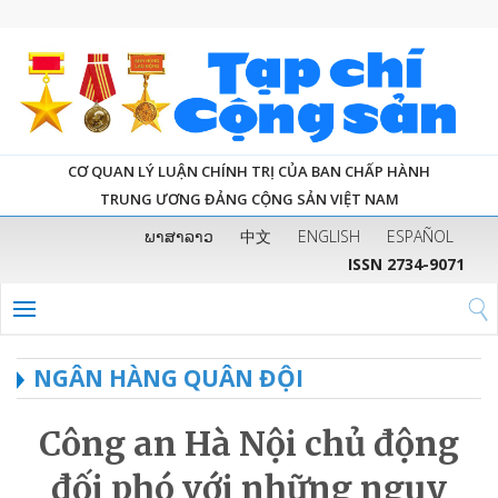
CƠ QUAN LÝ LUẬN CHÍNH TRỊ CỦA BAN CHẤP HÀNH
TRUNG ƯƠNG ĐẢNG CỘNG SẢN VIỆT NAM
ພາສາລາວ
中文
ENGLISH
ESPAÑOL
ISSN 2734-9071
NGÂN HÀNG QUÂN ĐỘI
Công an Hà Nội chủ động
đối phó với những nguy