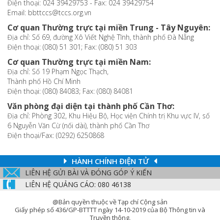
Điện thoại: 024 39429753 - Fax: 024 39429754
Email: bbttccs@tccs.org.vn
Cơ quan Thường trực tại miền Trung - Tây Nguyên:
Địa chỉ: Số 69, đường Xô Viết Nghệ Tĩnh, thành phố Đà Nẵng
Điện thoại: (080) 51 301; Fax: (080) 51 303
Cơ quan Thường trực tại miền Nam:
Địa chỉ: Số 19 Phạm Ngọc Thạch,
Thành phố Hồ Chí Minh
Điện thoại: (080) 84083; Fax: (080) 84081
Văn phòng đại diện tại thành phố Cần Thơ:
Địa chỉ: Phòng 302, Khu Hiệu Bộ, Học viện Chính trị Khu vực IV, số
6 Nguyễn Văn Cừ (nối dài), thành phố Cần Thơ
Điện thoại/Fax: (0292) 6250868
HÀNH CHÍNH ĐIỆN TỬ
LIÊN HỆ GỬI BÀI VÀ ĐÓNG GÓP Ý KIẾN
LIÊN HỆ QUẢNG CÁO: 080 46138
@Bản quyền thuộc về Tạp chí Cộng sản
Giấy phép số 436/GP-BTTTT ngày 14-10-2019 của Bộ Thông tin và
Truyền thông.