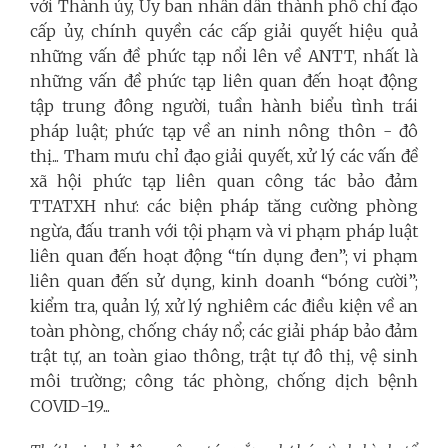
với Thành ủy, Ủy ban nhân dân thành phố chỉ đạo
cấp ủy, chính quyền các cấp giải quyết hiệu quả
những vấn đề phức tạp nổi lên về ANTT, nhất là
những vấn đề phức tạp liên quan đến hoạt động
tập trung đông người, tuần hành biểu tình trái
pháp luật; phức tạp về an ninh nông thôn - đô
thị... Tham mưu chỉ đạo giải quyết, xử lý các vấn đề
xã hội phức tạp liên quan công tác bảo đảm
TTATXH như: các biện pháp tăng cường phòng
ngừa, đấu tranh với tội phạm và vi phạm pháp luật
liên quan đến hoạt động “tín dụng đen”; vi phạm
liên quan đến sử dụng, kinh doanh “bóng cười”;
kiểm tra, quản lý, xử lý nghiêm các điều kiện về an
toàn phòng, chống cháy nổ; các giải pháp bảo đảm
trật tự, an toàn giao thông, trật tự đô thị, vệ sinh
môi trường; công tác phòng, chống dịch bệnh
COVID-19...