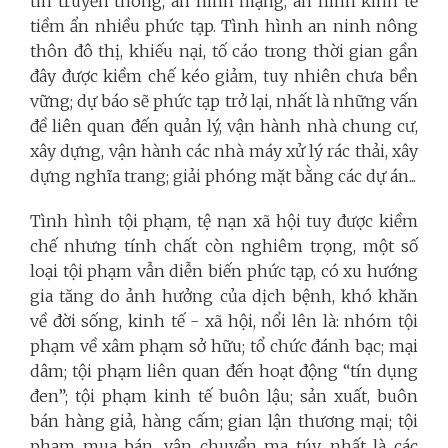
tin truyền thông, an ninh mạng, an ninh kinh tế
tiềm ẩn nhiều phức tạp. Tình hình an ninh nông
thôn đô thị, khiếu nại, tố cáo trong thời gian gần
đây được kiềm chế kéo giảm, tuy nhiên chưa bền
vững; dự báo sẽ phức tạp trở lại, nhất là những vấn
đề liên quan đến quản lý, vận hành nhà chung cư,
xây dựng, vận hành các nhà máy xử lý rác thải, xây
dựng nghĩa trang; giải phóng mặt bằng các dự án...
Tình hình tội phạm, tệ nạn xã hội tuy được kiềm
chế nhưng tính chất còn nghiêm trọng, một số
loại tội phạm vẫn diễn biến phức tạp, có xu hướng
gia tăng do ảnh hưởng của dịch bệnh, khó khăn
về đời sống, kinh tế - xã hội, nổi lên là: nhóm tội
phạm về xâm phạm sở hữu; tổ chức đánh bạc; mại
dâm; tội phạm liên quan đến hoạt động “tín dụng
đen”; tội phạm kinh tế buôn lậu; sản xuất, buôn
bán hàng giả, hàng cấm; gian lận thương mại; tội
phạm mua bán, vận chuyển ma túy, nhất là các