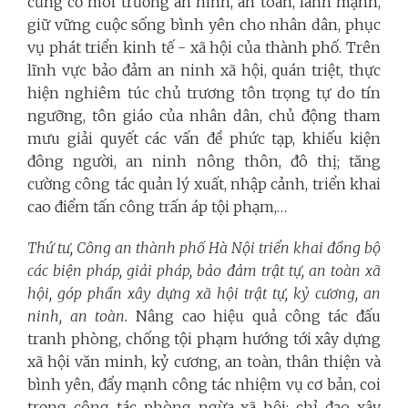
củng cố môi trường an ninh, an toàn, lành mạnh,
giữ vững cuộc sống bình yên cho nhân dân, phục
vụ phát triển kinh tế - xã hội của thành phố. Trên
lĩnh vực bảo đảm an ninh xã hội, quán triệt, thực
hiện nghiêm túc chủ trương tôn trọng tự do tín
ngưỡng, tôn giáo của nhân dân, chủ động tham
mưu giải quyết các vấn đề phức tạp, khiếu kiện
đông người, an ninh nông thôn, đô thị; tăng
cường công tác quản lý xuất, nhập cảnh, triển khai
cao điểm tấn công trấn áp tội phạm,…
Thứ tư, Công an thành phố Hà Nội triển khai đồng bộ
các biện pháp, giải pháp, bảo đảm trật tự, an toàn xã
hội, góp phần xây dựng xã hội trật tự, kỷ cương, an
ninh, an toàn.
Nâng cao hiệu quả công tác đấu
tranh phòng, chống tội phạm hướng tới xây dựng
xã hội văn minh, kỷ cương, an toàn, thân thiện và
bình yên, đẩy mạnh công tác nhiệm vụ cơ bản, coi
trọng công tác phòng ngừa xã hội; chỉ đạo xây