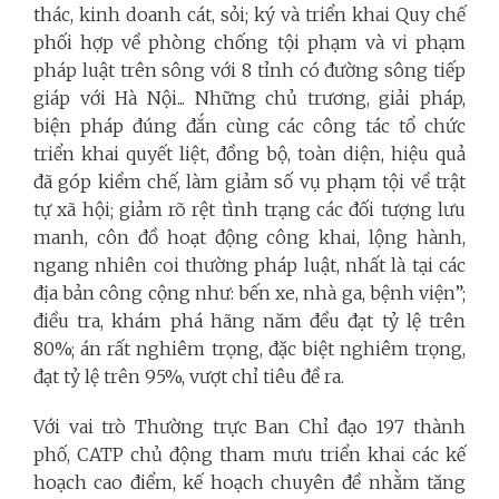
thác, kinh doanh cát, sỏi; ký và triển khai Quy chế
phối hợp về phòng chống tội phạm và vi phạm
pháp luật trên sông với 8 tỉnh có đường sông tiếp
giáp với Hà Nội... Những chủ trương, giải pháp,
biện pháp đúng đắn cùng các công tác tổ chức
triển khai quyết liệt, đồng bộ, toàn diện, hiệu quả
đã góp kiềm chế, làm giảm số vụ phạm tội về trật
tự xã hội; giảm rõ rệt tình trạng các đối tượng lưu
manh, côn đồ hoạt động công khai, lộng hành,
ngang nhiên coi thường pháp luật, nhất là tại các
địa bản công cộng như: bến xe, nhà ga, bệnh viện”;
điều tra, khám phá hãng năm đều đạt tỷ lệ trên
80%; án rất nghiêm trọng, đặc biệt nghiêm trọng,
đạt tỷ lệ trên 95%, vượt chỉ tiêu đề ra.
Với vai trò Thường trực Ban Chỉ đạo 197 thành
phố, CATP chủ động tham mưu triển khai các kế
hoạch cao điểm, kế hoạch chuyên đề nhằm tăng