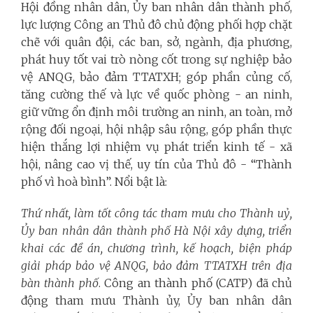
Hội đồng nhân dân, Ủy ban nhân dân thành phố,
lực lượng Công an Thủ đô chủ động phối hợp chặt
chẽ với quân đội, các ban, sở, ngành, địa phương,
phát huy tốt vai trò nòng cốt trong sự nghiệp bảo
vệ ANQG, bảo đảm TTATXH; góp phần củng cố,
tăng cường thế và lực về quốc phòng - an ninh,
giữ vững ổn định môi trường an ninh, an toàn, mở
rộng đối ngoại, hội nhập sâu rộng, góp phần thực
hiện thắng lợi nhiệm vụ phát triển kinh tế - xã
hội, nâng cao vị thế, uy tín của Thủ đô - “Thành
phố vì hoà bình”. Nổi bật là:
Thứ nhất, làm tốt công tác tham mưu cho Thành uỷ,
Ủy ban nhân dân thành phố Hà Nội xây dựng, triển
khai các đề án, chương trình, kế hoạch, biện pháp
giải pháp bảo vệ ANQG, bảo đảm TTATXH trên địa
bàn thành phố
. Công an thành phố (CATP) đã chủ
động tham mưu Thành ủy, Ủy ban nhân dân