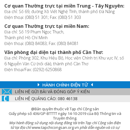
Cơ quan Thường trực tại miền Trung - Tây Nguyên:
Địa chỉ: Số 69, đường Xô Viết Nghệ Tĩnh, thành phố Đà Nẵng
Điện thoại: (080) 51 301; Fax: (080) 51 303
Cơ quan Thường trực tại miền Nam:
Địa chỉ: Số 19 Phạm Ngọc Thạch,
Thành phố Hồ Chí Minh
Điện thoại: (080) 84083; Fax: (080) 84081
Văn phòng đại diện tại thành phố Cần Thơ:
Địa chỉ: Phòng 302, Khu Hiệu Bộ, Học viện Chính trị Khu vực IV, số
6 Nguyễn Văn Cừ (nối dài), thành phố Cần Thơ
Điện thoại/Fax: (0292) 6250868
HÀNH CHÍNH ĐIỆN TỬ
LIÊN HỆ GỬI BÀI VÀ ĐÓNG GÓP Ý KIẾN
LIÊN HỆ QUẢNG CÁO: 080 46138
@Bản quyền thuộc về Tạp chí Cộng sản
Giấy phép số 436/GP-BTTTT ngày 14-10-2019 của Bộ Thông tin và
Truyền thông.
Mọi hành động sử dụng nội dung đăng tải trên Tạp chí Cộng sản điện
tử tại địa chỉ
www.tapchicongsan.org.vn
phải dẫn nguồn và có sự