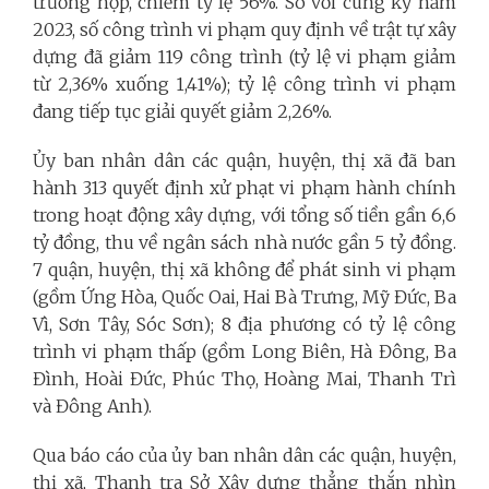
trường hợp, chiếm tỷ lệ 56%. So với cùng kỳ năm
2023, số công trình vi phạm quy định về trật tự xây
dựng đã giảm 119 công trình (tỷ lệ vi phạm giảm
từ 2,36% xuống 1,41%); tỷ lệ công trình vi phạm
đang tiếp tục giải quyết giảm 2,26%.
Ủy ban nhân dân các quận, huyện, thị xã đã ban
hành 313 quyết định xử phạt vi phạm hành chính
trong hoạt động xây dựng, với tổng số tiền gần 6,6
tỷ đồng, thu về ngân sách nhà nước gần 5 tỷ đồng.
7 quận, huyện, thị xã không để phát sinh vi phạm
(gồm Ứng Hòa, Quốc Oai, Hai Bà Trưng, Mỹ Đức, Ba
Vì, Sơn Tây, Sóc Sơn); 8 địa phương có tỷ lệ công
trình vi phạm thấp (gồm Long Biên, Hà Đông, Ba
Đình, Hoài Đức, Phúc Thọ, Hoàng Mai, Thanh Trì
và Đông Anh).
Qua báo cáo của ủy ban nhân dân các quận, huyện,
thị xã, Thanh tra Sở Xây dựng thẳng thắn nhìn