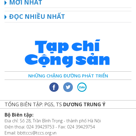
MỚI NHẤT
ĐỌC NHIỀU NHẤT
NHỮNG CHẶNG ĐƯỜNG PHÁT TRIỂN
TỔNG BIÊN TẬP: PGS, TS
DƯƠNG TRUNG Ý
Bộ Biên tập:
Địa chỉ: Số 28, Trần Bình Trọng - thành phố Hà Nội
Điện thoại: 024 39429753 - Fax: 024 39429754
Email: bbttccs@tccs.org.vn