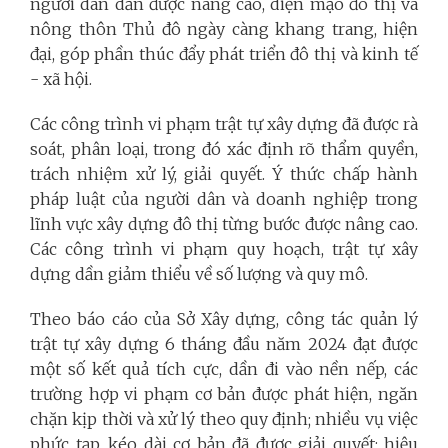
người dân dần được nâng cao, diện mạo đô thị và
nông thôn Thủ đô ngày càng khang trang, hiện
đại, góp phần thúc đẩy phát triển đô thị và kinh tế
- xã hội.
Các công trình vi phạm trật tự xây dựng đã được rà
soát, phân loại, trong đó xác định rõ thẩm quyền,
trách nhiệm xử lý, giải quyết. Ý thức chấp hành
pháp luật của người dân và doanh nghiệp trong
lĩnh vực xây dựng đô thị từng bước được nâng cao.
Các công trình vi phạm quy hoạch, trật tự xây
dựng dần giảm thiểu về số lượng và quy mô.
Theo báo cáo của Sở Xây dựng, công tác quản lý
trật tự xây dựng 6 tháng đầu năm 2024 đạt được
một số kết quả tích cực, dần đi vào nền nếp, các
trường hợp vi phạm cơ bản được phát hiện, ngăn
chặn kịp thời và xử lý theo quy định; nhiều vụ việc
phức tạp, kéo dài cơ bản đã được giải quyết; hiệu