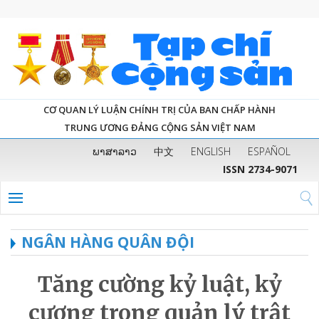
CƠ QUAN LÝ LUẬN CHÍNH TRỊ CỦA BAN CHẤP HÀNH
TRUNG ƯƠNG ĐẢNG CỘNG SẢN VIỆT NAM
ພາສາລາວ
中文
ENGLISH
ESPAÑOL
ISSN 2734-9071
NGÂN HÀNG QUÂN ĐỘI
Tăng cường kỷ luật, kỷ
cương trong quản lý trật