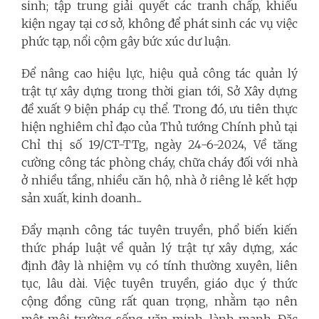
sinh; tập trung giải quyết các tranh chấp, khiếu
kiện ngay tại cơ sở, không để phát sinh các vụ việc
phức tạp, nổi cộm gây bức xúc dư luận.
Để nâng cao hiệu lực, hiệu quả công tác quản lý
trật tự xây dựng trong thời gian tới, Sở Xây dựng
đề xuất 9 biện pháp cụ thể. Trong đó, ưu tiên thực
hiện nghiêm chỉ đạo của Thủ tướng Chính phủ tại
Chỉ thị số 19/CT-TTg, ngày 24-6-2024, Về tăng
cường công tác phòng cháy, chữa cháy đối với nhà
ở nhiều tầng, nhiều căn hộ, nhà ở riêng lẻ kết hợp
sản xuất, kinh doanh...
Đẩy mạnh công tác tuyên truyền, phổ biến kiến
thức pháp luật về quản lý trật tự xây dựng, xác
định đây là nhiệm vụ có tính thường xuyên, liên
tục, lâu dài. Việc tuyên truyền, giáo dục ý thức
cộng đồng cũng rất quan trọng, nhằm tạo nên
một môi trường sống văn minh, lành mạnh. Đặc