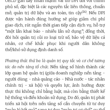
OECD gần đây nhấn mạnh vai trò DPI đối với chính
phủ số, đặc biệt là các nguyên tắc liên thông, chuẩn
(14)
mở, quản trị dữ liệu và an toàn, tin cậy
. Nếu DPI
được vận hành đúng hướng sẽ giúp giảm chi phí
giao dịch, rút ngắn thời gian tiếp cận dịch vụ, hỗ trợ
“một lần khai báo - nhiều lần sử dụng”; đồng thời,
đòi hỏi quản trị rủi ro loại trừ số, bảo vệ dữ liệu cá
nhân, cơ chế khắc phục khi người dân không
thể/khó sử dụng định danh số.
Phương thức thứ ba là quản trị quy tắc và cơ chế tương
tác do nền tảng tổ chức
. Nền tảng số hình thành các
lớp quan hệ quản trị (giữa doanh nghiệp nền tảng -
người dùng - nhà quảng cáo - Nhà nước - tác nhân
chính trị - xã hội) và quyền lực, ảnh hưởng được
thực thi không chỉ bằng luật, mà còn bằng thiết kế
hệ thống và điều khoản sử dụng. Do đó, quản trị phát
triển xã hội trên nền tảng số cần chuyển từ tư duy
“quản lý kết quả” sang tư duy “quản trị cơ chế”, cụ thể