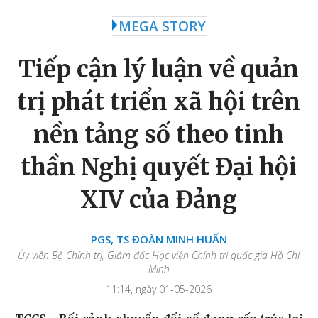
MEGA STORY
Tiếp cận lý luận về quản
trị phát triển xã hội trên
nền tảng số theo tinh
thần Nghị quyết Đại hội
XIV của Đảng
PGS, TS ĐOÀN MINH HUẤN
Ủy viên Bộ Chính trị, Giám đốc Học viện Chính trị quốc gia Hồ Chí
Minh
11:14, ngày 01-05-2026