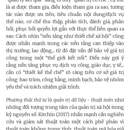
là ai được tham gia, điều kiện tham gia ra sao, tương
tác nào được ưu tiên, tiêu chuẩn nội dung/dịch vụ
thế nào, cơ chế thu thập, phân tích, đánh giá, phản
hồi, phục hồi quyền lợi gắn với thực thể liên quan ra
sao. Cách nhìn “nền tảng như thiết chế xã hội” cũng
được nhấn mạnh trong các nền tảng can thiệp vào
thị trường, lao động,... từ đó đặt vấn đề bảo vệ giá trị
công trong một “thế giới kết nối”. Điều này gợi ý
rằng nền tảng phục vụ dịch vụ công, giáo dục, y tế,...
cần có “thiết kế thể chế” rõ ràng trên cơ sở giá trị
công: bao trùm, công bằng, minh bạch, bảo vệ nhóm
yếu thế và trách nhiệm giải trình.
Phương thức thứ tư là quản trị dữ liệu - thuật toán
như
những đối tượng trung tâm của quản trị xã hội trong
kỷ nguyên số. Kitchin (2017) nhấn mạnh cần nghiên
cứu và giám sát thuật toán một cách phê phán vì
thuật toán không trung tính: thuật toán mã hóa giả