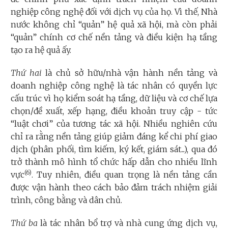
nghiệp công nghệ đối với dịch vụ của họ. Vì thế, Nhà
nước không chỉ “quản” hệ quả xã hội, mà còn phải
“quản” chính cơ chế nền tảng và điều kiện hạ tầng
tạo ra hệ quả ấy.
Thứ hai
là chủ sở hữu/nhà vận hành nền tảng và
doanh nghiệp công nghệ là tác nhân có quyền lực
cấu trúc vì họ kiểm soát hạ tầng, dữ liệu và cơ chế lựa
chọn/đề xuất, xếp hạng, điều khoản truy cập - tức
“luật chơi” của tương tác xã hội. Nhiều nghiên cứu
chỉ ra rằng nền tảng giúp giảm đáng kể chi phí giao
dịch (phân phối, tìm kiếm, ký kết, giám sát...), qua đó
trở thành mô hình tổ chức hấp dẫn cho nhiều lĩnh
(6)
vực
. Tuy nhiên, điều quan trọng là nền tảng cần
được vận hành theo cách bảo đảm trách nhiệm giải
trình, công bằng và dân chủ.
Thứ ba
là tác nhân bổ trợ và nhà cung ứng dịch vụ,