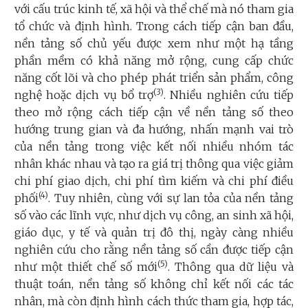
với cấu trúc kinh tế, xã hội và thể chế mà nó tham gia
tổ chức và định hình. Trong cách tiếp cận ban đầu,
nền tảng số chủ yếu được xem như một hạ tầng
phần mềm có khả năng mở rộng, cung cấp chức
năng cốt lõi và cho phép phát triển sản phẩm, công
(3)
nghệ hoặc dịch vụ bổ trợ
. Nhiều nghiên cứu tiếp
theo mở rộng cách tiếp cận về nền tảng số theo
hướng trung gian và đa hướng, nhấn mạnh vai trò
của nền tảng trong việc kết nối nhiều nhóm tác
nhân khác nhau và tạo ra giá trị thông qua việc giảm
chi phí giao dịch, chi phí tìm kiếm và chi phí điều
(4)
phối
. Tuy nhiên, cùng với sự lan tỏa của nền tảng
số vào các lĩnh vực, như dịch vụ công, an sinh xã hội,
giáo dục, y tế và quản trị đô thị, ngày càng nhiều
nghiên cứu cho rằng nền tảng số cần được tiếp cận
(5)
như một thiết chế số mới
. Thông qua dữ liệu và
thuật toán, nền tảng số không chỉ kết nối các tác
nhân, mà còn định hình cách thức tham gia, hợp tác,