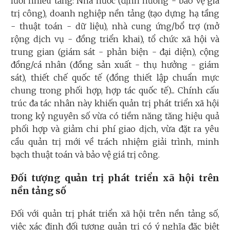
lưới nhiều tầng: Nhà nước (định hướng - bảo vệ giá
trị công), doanh nghiệp nền tảng (tạo dựng hạ tầng
- thuật toán - dữ liệu), nhà cung ứng/bổ trợ (mở
rộng dịch vụ - đồng triển khai), tổ chức xã hội và
trung gian (giám sát - phản biện - đại diện), cộng
đồng/cá nhân (đồng sản xuất - thụ hưởng - giám
sát), thiết chế quốc tế (đồng thiết lập chuẩn mực
chung trong phối hợp, hợp tác quốc tế)... Chính cấu
trúc đa tác nhân này khiến quản trị phát triển xã hội
trong kỷ nguyên số vừa có tiềm năng tăng hiệu quả
phối hợp và giảm chi phí giao dịch, vừa đặt ra yêu
cầu quản trị mới về trách nhiệm giải trình, minh
bạch thuật toán và bảo vệ giá trị công.
Đối tượng quản trị phát triển xã hội trên
nền tảng số
Đối với quản trị phát triển xã hội trên nền tảng số,
việc xác định đối tượng quản trị có ý nghĩa đặc biệt