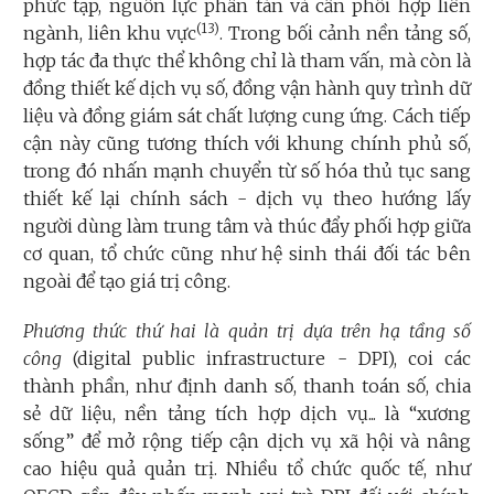
phức tạp, nguồn lực phân tán và cần phối hợp liên
(13)
ngành, liên khu vực
. Trong bối cảnh nền tảng số,
hợp tác đa thực thể không chỉ là tham vấn, mà còn là
đồng thiết kế dịch vụ số, đồng vận hành quy trình dữ
liệu và đồng giám sát chất lượng cung ứng. Cách tiếp
cận này cũng tương thích với khung chính phủ số,
trong đó nhấn mạnh chuyển từ số hóa thủ tục sang
thiết kế lại chính sách - dịch vụ theo hướng lấy
người dùng làm trung tâm và thúc đẩy phối hợp giữa
cơ quan, tổ chức cũng như hệ sinh thái đối tác bên
ngoài để tạo giá trị công.
Phương thức thứ hai là quản trị dựa trên hạ tầng số
công
(digital public infrastructure - DPI), coi các
thành phần, như định danh số, thanh toán số, chia
sẻ dữ liệu, nền tảng tích hợp dịch vụ... là “xương
sống” để mở rộng tiếp cận dịch vụ xã hội và nâng
cao hiệu quả quản trị. Nhiều tổ chức quốc tế, như