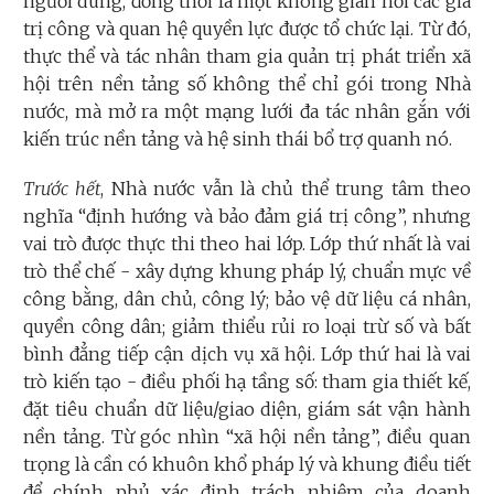
người dùng, đồng thời là một không gian nơi các giá
trị công và quan hệ quyền lực được tổ chức lại. Từ đó,
thực thể và tác nhân tham gia quản trị phát triển xã
hội trên nền tảng số không thể chỉ gói trong Nhà
nước, mà mở ra một mạng lưới đa tác nhân gắn với
kiến trúc nền tảng và hệ sinh thái bổ trợ quanh nó.
Trước hết
, Nhà nước vẫn là chủ thể trung tâm theo
nghĩa “định hướng và bảo đảm giá trị công”, nhưng
vai trò được thực thi theo hai lớp. Lớp thứ nhất là vai
trò thể chế - xây dựng khung pháp lý, chuẩn mực về
công bằng, dân chủ, công lý; bảo vệ dữ liệu cá nhân,
quyền công dân; giảm thiểu rủi ro loại trừ số và bất
bình đẳng tiếp cận dịch vụ xã hội. Lớp thứ hai là vai
trò kiến tạo - điều phối hạ tầng số: tham gia thiết kế,
đặt tiêu chuẩn dữ liệu/giao diện, giám sát vận hành
nền tảng. Từ góc nhìn “xã hội nền tảng”, điều quan
trọng là cần có khuôn khổ pháp lý và khung điều tiết
để chính phủ xác định trách nhiệm của doanh