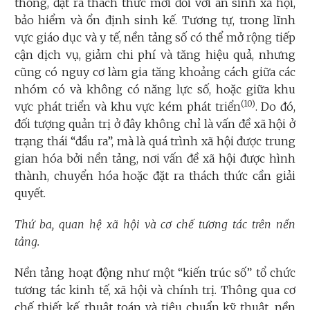
thống, đặt ra thách thức mới đối với an sinh xã hội,
bảo hiểm và ổn định sinh kế. Tương tự, trong lĩnh
vực giáo dục và y tế, nền tảng số có thể mở rộng tiếp
cận dịch vụ, giảm chi phí và tăng hiệu quả, nhưng
cũng có nguy cơ làm gia tăng khoảng cách giữa các
nhóm có và không có năng lực số, hoặc giữa khu
(10)
vực phát triển và khu vực kém phát triển
. Do đó,
đối tượng quản trị ở đây không chỉ là vấn đề xã hội ở
trạng thái “đầu ra”, mà là quá trình xã hội được trung
gian hóa bởi nền tảng, nơi vấn đề xã hội được hình
thành, chuyển hóa hoặc đặt ra thách thức cần giải
quyết.
Thứ ba, quan hệ xã hội và cơ chế tương tác trên nền
tảng.
Nền tảng hoạt động như một “kiến trúc số” tổ chức
tương tác kinh tế, xã hội và chính trị. Thông qua cơ
chế thiết kế, thuật toán và tiêu chuẩn kỹ thuật, nền