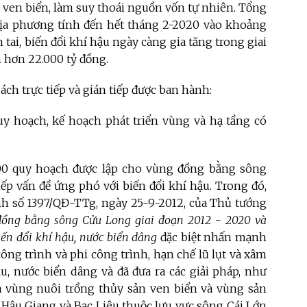
g ven biển, làm suy thoái nguồn vốn tự nhiên. Tổng
 các địa phương tính đến hết tháng 2-2020 vào khoảng
n tai, biến đổi khí hậu ngày càng gia tăng trong giai
n hơn 22.000 tỷ đồng.
ách trực tiếp và gián tiếp được ban hành:
 hoạch, kế hoạch phát triển vùng và hạ tầng có
00 quy hoạch được lập cho vùng đồng bằng sông
iếp vấn đề ứng phó với biến đổi khí hậu. Trong đó,
nh số 1397/QĐ-TTg, ngày 25-9-2012, của Thủ tướng
đồng bằng sông Cửu Long giai đoạn 2012 - 2020 và
ến đổi khí hậu, nước biển dâng
đặc biệt nhấn mạnh
ông trình và phi công trình, hạn chế lũ lụt và xâm
u, nước biển dâng và đã đưa ra các giải pháp, như
a vùng nuôi trồng thủy sản ven biển và vùng sản
 Hậu Giang và Bạc Liêu thuộc lưu vực sông Cái Lớn