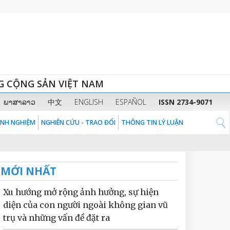
G CỘNG SẢN VIỆT NAM
ພາສາລາວ
中文
ENGLISH
ESPAÑOL
ISSN 2734-9071
KINH NGHIỆM
NGHIÊN CỨU - TRAO ĐỔI
THÔNG TIN LÝ LUẬN
MỚI NHẤT
Xu hướng mở rộng ảnh hưởng, sự hiện
diện của con người ngoài không gian vũ
trụ và những vấn đề đặt ra