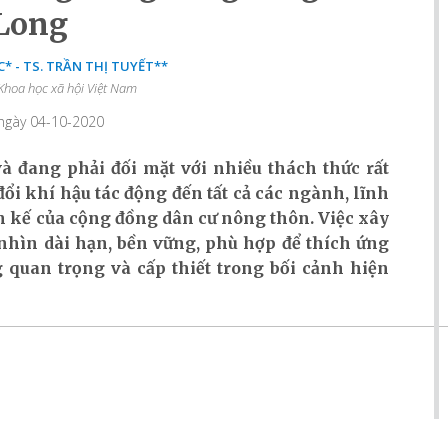
Long
* - TS. TRẦN THỊ TUYẾT**
Khoa học xã hội Việt Nam
 ngày 04-10-2020
 đang phải đối mặt với nhiều thách thức rất
 đổi khí hậu tác động đến tất cả các ngành, lĩnh
nh kế của cộng đồng dân cư nông thôn. Việc xây
nhìn dài hạn, bền vững, phù hợp để thích ứng
 quan trọng và cấp thiết trong bối cảnh hiện