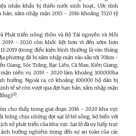
ệu nhân khẩu bị thiếu nước sinh hoạt... Ước tính
ạn hán, xâm nhập mặn 2015 - 2016 khoảng 7.520 tỷ
à Phát triển nông thôn và Bộ Tài nguyên và Môi
 2019 - 2020 còn khốc liệt hơn vì đến sớm hơn
 11-2019 (trong điều kiện bình thường là vào tháng
 địa phương đã bị xâm nhập mặn vào sâu tới 70km -
ền Giang, Sóc Trăng, Bạc Liêu, Cà Mau, Kiên Giang,
p mặn niên vụ 2019 - 2020 làm khoảng 100.000ha
 ảnh hưởng. Ngoài ra, có khoảng 100.000 hộ dân bị
ề kinh tế sẽ còn vượt qua đợt hạn hán, xâm nhập mặn
(1)
 đồng)
.
òn cho thấy, trong giai đoạn 2016 - 2020 khu vực
i hứng chịu những đợt sạt lở bờ sông, bờ biển với
h sử phát triển của khu vực. Sạt lở đã uy hiếp trực
n, ảnh hưởng nghiêm trọng đến sự an toàn của các