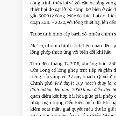
công trình thủy lợi và kết cấu hạ tầng vùn
thiệt hại do sạt lở bờ sông, bờ biển ở
gần 3.000 tỷ đồng. Mức độ thiệt hại do thiê
đoạn 2010 - 2020, với tổng thiệt hại lên đế
Trước tình hình cấp bách đó, nhiều chính s
Một là,
nhóm chính sách liên quan đến quy
lồng ghép thích ứng với biến đổi khí hậu.
Tính đến tháng 12-2018, khoảng hơn 2.5
Cửu Long có lồng ghép trực tiếp và gián t
riêng cấp vùng có 22 quy hoạch. Quyết đị
Chính phủ,
Phê duyệt Quy hoạch thủy lợi 
định hướng đến năm 2050 trong điều kiện bi
quan điểm kết hợp hài hòa giữa giải pháp c
nhập mặn trong điều kiện biến đổi khí hậ
kiểm soát mặn, giải quyết mâu thuẫn giữ
xuất nông nghiệp của các tỉnh Kiên Giang,