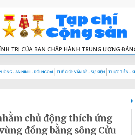
ÍNH TRỊ CỦA BAN CHẤP HÀNH TRUNG ƯƠNG ĐẢN
HÒNG - AN NINH - ĐỐI NGOẠI
THẾ GIỚI: VẤN ĐỀ - SỰ KIỆN
THỰC TIỄN - 
 nhằm chủ động thích ứng
ở vùng đồng bằng sông Cửu