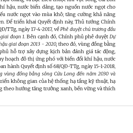
khí hậu, nước biển dâng, tạo nguồn nước ngọt cho
thiếu nước ngọt vào mùa khô; tăng cường khả năng
phèn. Để triển khai Quyết định này, Thủ tướng Chính
Đ/TTg, ngày 17-4-2017, về
Phê duyệt chủ trương đầu
giai đoạn 1
. Bên cạnh đó, Chính phủ phê duyệt
Dự
 hậu giai đoạn 2013 - 2020,
theo đó, vùng đồng bằng
hủ hỗ trợ xây dựng kịch bản đánh giá tác động,
y hoạch đô thị ứng phó với biến đổi khí hậu, nước
ban hành Quyết định số 68/QĐ-TTg, ngày 15-1-2018,
ng vùng đồng bằng sông Cửu Long đến năm 2030 và
triển không gian của hệ thống hạ tầng kỹ thuật, hạ
g theo hướng tăng trưởng xanh, bền vững và thích