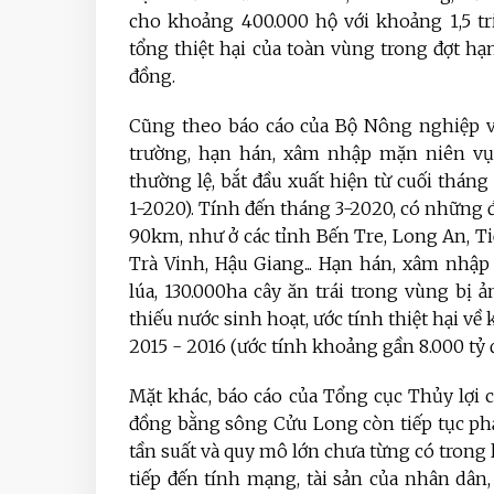
cho khoảng 400.000 hộ với khoảng 1,5 tri
tổng thiệt hại của toàn vùng trong đợt h
đồng.
Cũng theo báo cáo của Bộ Nông nghiệp v
trường, hạn hán, xâm nhập mặn niên vụ
thường lệ, bắt đầu xuất hiện từ cuối tháng
1-2020). Tính đến tháng 3-2020, có những
90km, như ở các tỉnh Bến Tre, Long An, Ti
Trà Vinh, Hậu Giang... Hạn hán, xâm nhậ
lúa, 130.000ha cây ăn trái trong vùng bị
thiếu nước sinh hoạt, ước tính thiệt hại v
2015 - 2016 (ước tính khoảng gần 8.000 tỷ
Mặt khác, báo cáo của Tổng cục Thủy lợi c
đồng bằng sông Cửu Long còn tiếp tục phả
tần suất và quy mô lớn chưa từng có trong lịc
tiếp đến tính mạng, tài sản của nhân dâ