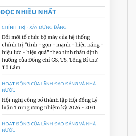
ĐỌC NHIỀU NHẤT
CHÍNH TRỊ - XÂY DỰNG ĐẢNG
Đổi mới tổ chức bộ máy của hệ thống
chính trị “tinh - gọn - mạnh - hiệu năng -
hiệu lực - hiệu quả” theo tinh thần định
hướng của Đồng chí GS, TS, Tổng Bí thư
Tô Lâm
HOẠT ĐỘNG CỦA LÃNH ĐẠO ĐẢNG VÀ NHÀ
NƯỚC
Hội nghị công bố thành lập Hội đồng Lý
luận Trung ương nhiệm kỳ 2026 - 2031
HOẠT ĐỘNG CỦA LÃNH ĐẠO ĐẢNG VÀ NHÀ
NƯỚC