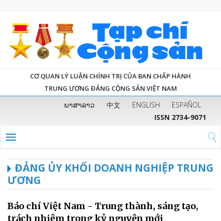
CƠ QUAN LÝ LUẬN CHÍNH TRỊ CỦA BAN CHẤP HÀNH
TRUNG ƯƠNG ĐẢNG CỘNG SẢN VIỆT NAM
ພາສາລາວ
中文
ENGLISH
ESPAÑOL
ISSN 2734-9071
ĐẢNG ỦY KHỐI DOANH NGHIỆP TRUNG
ƯƠNG
Báo chí Việt Nam - Trung thành, sáng tạo,
trách nhiệm trong kỷ nguyên mới