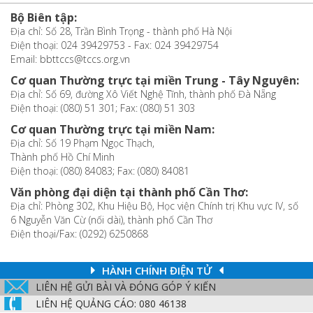
Bộ Biên tập:
Địa chỉ: Số 28, Trần Bình Trọng - thành phố Hà Nội
Điện thoại: 024 39429753 - Fax: 024 39429754
Email: bbttccs@tccs.org.vn
Cơ quan Thường trực tại miền Trung - Tây Nguyên:
Địa chỉ: Số 69, đường Xô Viết Nghệ Tĩnh, thành phố Đà Nẵng
Điện thoại: (080) 51 301; Fax: (080) 51 303
Cơ quan Thường trực tại miền Nam:
Địa chỉ: Số 19 Phạm Ngọc Thạch,
Thành phố Hồ Chí Minh
Điện thoại: (080) 84083; Fax: (080) 84081
Văn phòng đại diện tại thành phố Cần Thơ:
Địa chỉ: Phòng 302, Khu Hiệu Bộ, Học viện Chính trị Khu vực IV, số
6 Nguyễn Văn Cừ (nối dài), thành phố Cần Thơ
Điện thoại/Fax: (0292) 6250868
HÀNH CHÍNH ĐIỆN TỬ
LIÊN HỆ GỬI BÀI VÀ ĐÓNG GÓP Ý KIẾN
LIÊN HỆ QUẢNG CÁO: 080 46138