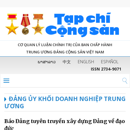
CƠ QUAN LÝ LUẬN CHÍNH TRỊ CỦA BAN CHẤP HÀNH
TRUNG ƯƠNG ĐẢNG CỘNG SẢN VIỆT NAM
ພາສາລາວ
中文
ENGLISH
ESPAÑOL
ISSN 2734-9071
ĐẢNG ỦY KHỐI DOANH NGHIỆP TRUNG
ƯƠNG
Báo Đảng tuyên truyền xây dựng Đảng về đạo
đức