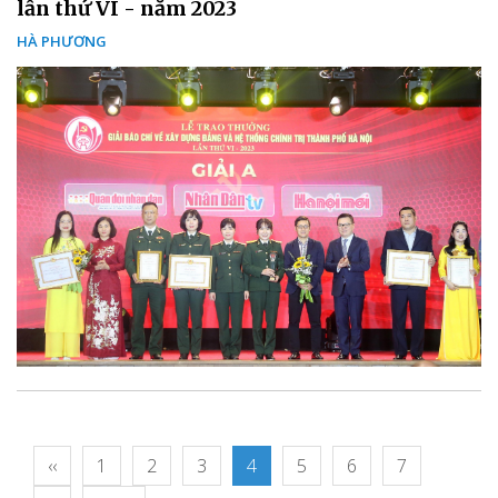
lần thứ VI - năm 2023
HÀ PHƯƠNG
‹‹
1
2
3
4
5
6
7