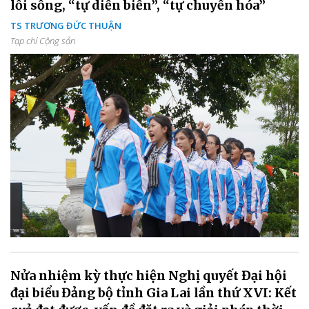
lối sống, “tự diễn biến”, “tự chuyển hóa”
TS TRƯƠNG ĐỨC THUẬN
Tạp chí Cộng sản
Nửa nhiệm kỳ thực hiện Nghị quyết Đại hội
đại biểu Đảng bộ tỉnh Gia Lai lần thứ XVI: Kết