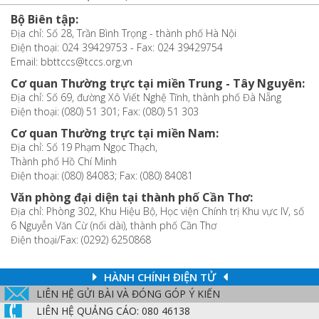
Bộ Biên tập:
Địa chỉ: Số 28, Trần Bình Trọng - thành phố Hà Nội
Điện thoại: 024 39429753 - Fax: 024 39429754
Email: bbttccs@tccs.org.vn
Cơ quan Thường trực tại miền Trung - Tây Nguyên:
Địa chỉ: Số 69, đường Xô Viết Nghệ Tĩnh, thành phố Đà Nẵng
Điện thoại: (080) 51 301; Fax: (080) 51 303
Cơ quan Thường trực tại miền Nam:
Địa chỉ: Số 19 Phạm Ngọc Thạch,
Thành phố Hồ Chí Minh
Điện thoại: (080) 84083; Fax: (080) 84081
Văn phòng đại diện tại thành phố Cần Thơ:
Địa chỉ: Phòng 302, Khu Hiệu Bộ, Học viện Chính trị Khu vực IV, số
6 Nguyễn Văn Cừ (nối dài), thành phố Cần Thơ
Điện thoại/Fax: (0292) 6250868
HÀNH CHÍNH ĐIỆN TỬ
LIÊN HỆ GỬI BÀI VÀ ĐÓNG GÓP Ý KIẾN
LIÊN HỆ QUẢNG CÁO: 080 46138