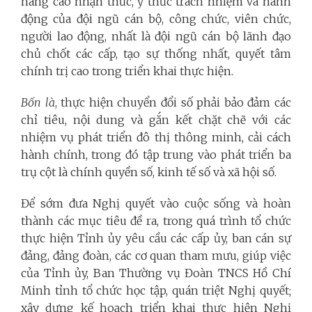
nâng cao nhận thức, ý thức trách nhiệm và hành
động của đội ngũ cán bộ, công chức, viên chức,
người lao động, nhất là đội ngũ cán bộ lãnh đạo
chủ chốt các cấp, tạo sự thống nhất, quyết tâm
chính trị cao trong triển khai thực hiện.
Bốn là
, thực hiện chuyển đổi số phải bảo đảm các
chỉ tiêu, nội dung và gắn kết chặt chẽ với các
nhiệm vụ phát triển đô thị thông minh, cải cách
hành chính, trong đó tập trung vào phát triển ba
trụ cột là chính quyền số, kinh tế số và xã hội số.
Để sớm đưa Nghị quyết vào cuộc sống và hoàn
thành các mục tiêu đề ra, trong quá trình tổ chức
thực hiện Tỉnh ủy yêu cầu các cấp ủy, ban cán sự
đảng, đảng đoàn, các cơ quan tham mưu, giúp việc
của Tỉnh ủy, Ban Thường vụ Đoàn TNCS Hồ Chí
Minh tỉnh tổ chức học tập, quán triệt Nghị quyết;
xây dựng kế hoạch triển khai thực hiện Nghị