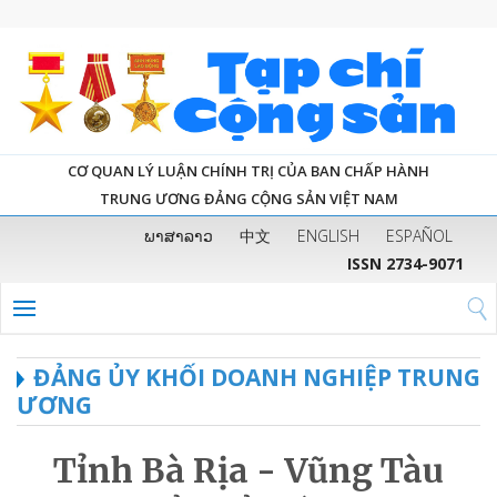
CƠ QUAN LÝ LUẬN CHÍNH TRỊ CỦA BAN CHẤP HÀNH
TRUNG ƯƠNG ĐẢNG CỘNG SẢN VIỆT NAM
ພາສາລາວ
中文
ENGLISH
ESPAÑOL
ISSN 2734-9071
ĐẢNG ỦY KHỐI DOANH NGHIỆP TRUNG
ƯƠNG
Tỉnh Bà Rịa - Vũng Tàu