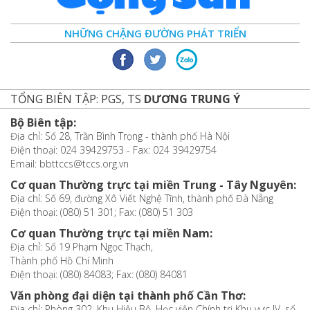
NHỮNG CHẶNG ĐƯỜNG PHÁT TRIỂN
TỔNG BIÊN TẬP: PGS, TS
DƯƠNG TRUNG Ý
Bộ Biên tập:
Địa chỉ: Số 28, Trần Bình Trọng - thành phố Hà Nội
Điện thoại: 024 39429753 - Fax: 024 39429754
Email: bbttccs@tccs.org.vn
Cơ quan Thường trực tại miền Trung - Tây Nguyên:
Địa chỉ: Số 69, đường Xô Viết Nghệ Tĩnh, thành phố Đà Nẵng
Điện thoại: (080) 51 301; Fax: (080) 51 303
Cơ quan Thường trực tại miền Nam:
Địa chỉ: Số 19 Phạm Ngọc Thạch,
Thành phố Hồ Chí Minh
Điện thoại: (080) 84083; Fax: (080) 84081
Văn phòng đại diện tại thành phố Cần Thơ:
Địa chỉ: Phòng 302, Khu Hiệu Bộ, Học viện Chính trị Khu vực IV, số