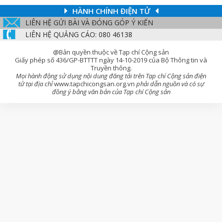
HÀNH CHÍNH ĐIỆN TỬ
LIÊN HỆ GỬI BÀI VÀ ĐÓNG GÓP Ý KIẾN
LIÊN HỆ QUẢNG CÁO: 080 46138
@Bản quyền thuộc về Tạp chí Cộng sản
Giấy phép số 436/GP-BTTTT ngày 14-10-2019 của Bộ Thông tin và
Truyền thông.
Mọi hành động sử dụng nội dung đăng tải trên Tạp chí Cộng sản điện
tử tại địa chỉ
www.tapchicongsan.org.vn
phải dẫn nguồn và có sự
đồng ý bằng văn bản của Tạp chí Cộng sản