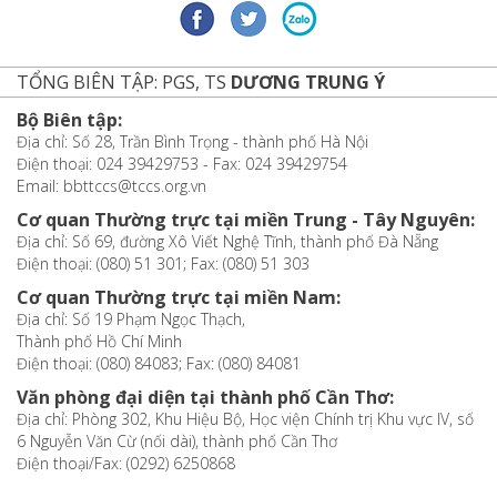
TỔNG BIÊN TẬP: PGS, TS
DƯƠNG TRUNG Ý
Bộ Biên tập:
Địa chỉ: Số 28, Trần Bình Trọng - thành phố Hà Nội
Điện thoại: 024 39429753 - Fax: 024 39429754
Email: bbttccs@tccs.org.vn
Cơ quan Thường trực tại miền Trung - Tây Nguyên:
Địa chỉ: Số 69, đường Xô Viết Nghệ Tĩnh, thành phố Đà Nẵng
Điện thoại: (080) 51 301; Fax: (080) 51 303
Cơ quan Thường trực tại miền Nam:
Địa chỉ: Số 19 Phạm Ngọc Thạch,
Thành phố Hồ Chí Minh
Điện thoại: (080) 84083; Fax: (080) 84081
Văn phòng đại diện tại thành phố Cần Thơ:
Địa chỉ: Phòng 302, Khu Hiệu Bộ, Học viện Chính trị Khu vực IV, số
6 Nguyễn Văn Cừ (nối dài), thành phố Cần Thơ
Điện thoại/Fax: (0292) 6250868