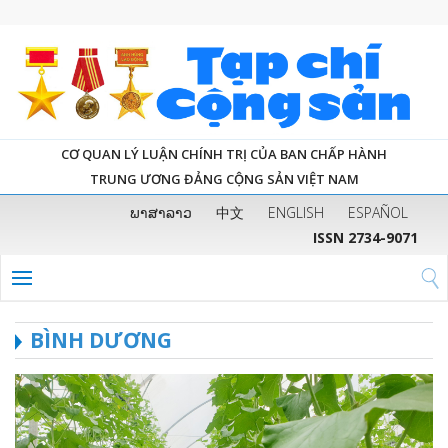
CƠ QUAN LÝ LUẬN CHÍNH TRỊ CỦA BAN CHẤP HÀNH
TRUNG ƯƠNG ĐẢNG CỘNG SẢN VIỆT NAM
ພາສາລາວ
中文
ENGLISH
ESPAÑOL
ISSN 2734-9071
BÌNH DƯƠNG