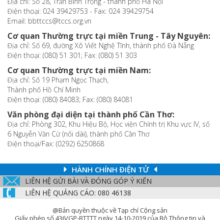
Địa chỉ: Số 28, Trần Bình Trọng - thành phố Hà Nội
Điện thoại: 024 39429753 - Fax: 024 39429754
Email: bbttccs@tccs.org.vn
Cơ quan Thường trực tại miền Trung - Tây Nguyên:
Địa chỉ: Số 69, đường Xô Viết Nghệ Tĩnh, thành phố Đà Nẵng
Điện thoại: (080) 51 301; Fax: (080) 51 303
Cơ quan Thường trực tại miền Nam:
Địa chỉ: Số 19 Phạm Ngọc Thạch,
Thành phố Hồ Chí Minh
Điện thoại: (080) 84083; Fax: (080) 84081
Văn phòng đại diện tại thành phố Cần Thơ:
Địa chỉ: Phòng 302, Khu Hiệu Bộ, Học viện Chính trị Khu vực IV, số
6 Nguyễn Văn Cừ (nối dài), thành phố Cần Thơ
Điện thoại/Fax: (0292) 6250868
HÀNH CHÍNH ĐIỆN TỬ
LIÊN HỆ GỬI BÀI VÀ ĐÓNG GÓP Ý KIẾN
LIÊN HỆ QUẢNG CÁO: 080 46138
@Bản quyền thuộc về Tạp chí Cộng sản
Giấy phép số 436/GP-BTTTT ngày 14-10-2019 của Bộ Thông tin và