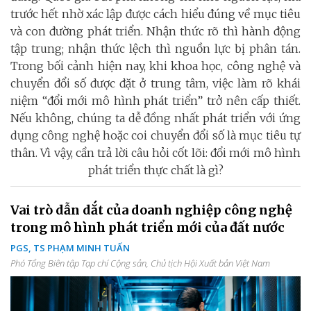
trước hết nhờ xác lập được cách hiểu đúng về mục tiêu
và con đường phát triển. Nhận thức rõ thì hành động
tập trung; nhận thức lệch thì nguồn lực bị phân tán.
Trong bối cảnh hiện nay, khi khoa học, công nghệ và
chuyển đổi số được đặt ở trung tâm, việc làm rõ khái
niệm “đổi mới mô hình phát triển” trở nên cấp thiết.
Nếu không, chúng ta dễ đồng nhất phát triển với ứng
dụng công nghệ hoặc coi chuyển đổi số là mục tiêu tự
thân. Vì vậy, cần trả lời câu hỏi cốt lõi: đổi mới mô hình
phát triển thực chất là gì?
Vai trò dẫn dắt của doanh nghiệp công nghệ
trong mô hình phát triển mới của đất nước
PGS, TS PHẠM MINH TUẤN
Phó Tổng Biên tập Tạp chí Cộng sản, Chủ tịch Hội Xuất bản Việt Nam