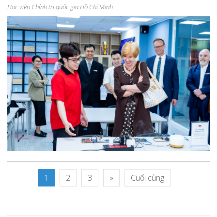
Học viện Chính trị quốc gia Hồ Chí Minh
1
2
3
»
Cuối cùng