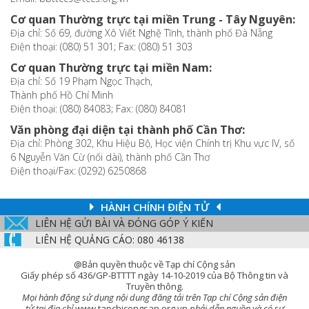
Cơ quan Thường trực tại miền Trung - Tây Nguyên:
Địa chỉ: Số 69, đường Xô Viết Nghệ Tĩnh, thành phố Đà Nẵng
Điện thoại: (080) 51 301; Fax: (080) 51 303
Cơ quan Thường trực tại miền Nam:
Địa chỉ: Số 19 Phạm Ngọc Thạch,
Thành phố Hồ Chí Minh
Điện thoại: (080) 84083; Fax: (080) 84081
Văn phòng đại diện tại thành phố Cần Thơ:
Địa chỉ: Phòng 302, Khu Hiệu Bộ, Học viện Chính trị Khu vực IV, số
6 Nguyễn Văn Cừ (nối dài), thành phố Cần Thơ
Điện thoại/Fax: (0292) 6250868
HÀNH CHÍNH ĐIỆN TỬ
LIÊN HỆ GỬI BÀI VÀ ĐÓNG GÓP Ý KIẾN
LIÊN HỆ QUẢNG CÁO: 080 46138
@Bản quyền thuộc về Tạp chí Cộng sản
Giấy phép số 436/GP-BTTTT ngày 14-10-2019 của Bộ Thông tin và
Truyền thông.
Mọi hành động sử dụng nội dung đăng tải trên Tạp chí Cộng sản điện
tử tại địa chỉ
www.tapchicongsan.org.vn
phải dẫn nguồn và có sự