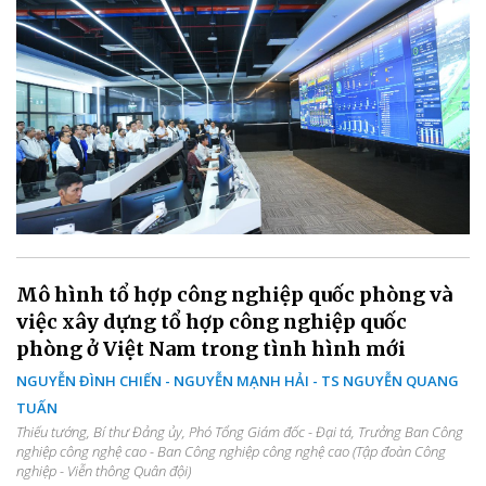
Mô hình tổ hợp công nghiệp quốc phòng và
việc xây dựng tổ hợp công nghiệp quốc
phòng ở Việt Nam trong tình hình mới
NGUYỄN ĐÌNH CHIẾN - NGUYỄN MẠNH HẢI - TS NGUYỄN QUANG
TUẤN
Thiếu tướng, Bí thư Đảng ủy, Phó Tổng Giám đốc - Đại tá, Trưởng Ban Công
nghiệp công nghệ cao - Ban Công nghiệp công nghệ cao (Tập đoàn Công
nghiệp - Viễn thông Quân đội)