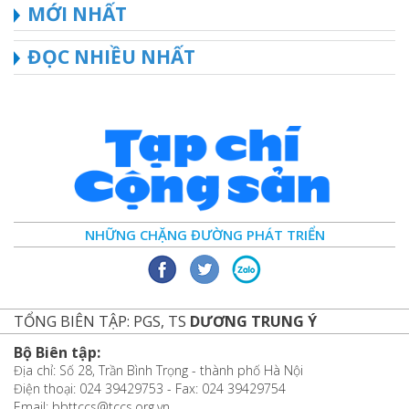
MỚI NHẤT
ĐỌC NHIỀU NHẤT
NHỮNG CHẶNG ĐƯỜNG PHÁT TRIỂN
TỔNG BIÊN TẬP: PGS, TS
DƯƠNG TRUNG Ý
Bộ Biên tập:
Địa chỉ: Số 28, Trần Bình Trọng - thành phố Hà Nội
Điện thoại: 024 39429753 - Fax: 024 39429754
Email: bbttccs@tccs.org.vn