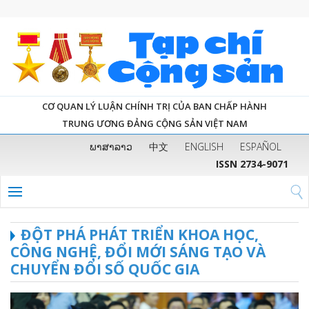
CƠ QUAN LÝ LUẬN CHÍNH TRỊ CỦA BAN CHẤP HÀNH
TRUNG ƯƠNG ĐẢNG CỘNG SẢN VIỆT NAM
ພາສາລາວ
中文
ENGLISH
ESPAÑOL
ISSN 2734-9071
ĐỘT PHÁ PHÁT TRIỂN KHOA HỌC,
CÔNG NGHỆ, ĐỔI MỚI SÁNG TẠO VÀ
CHUYỂN ĐỔI SỐ QUỐC GIA