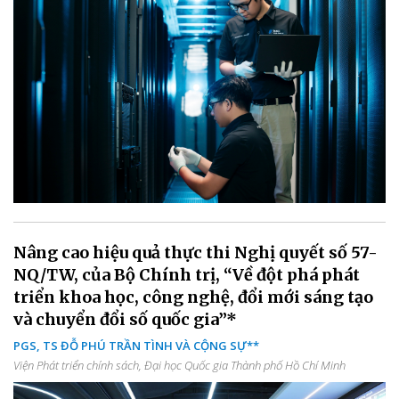
Nâng cao hiệu quả thực thi Nghị quyết số 57-
NQ/TW, của Bộ Chính trị, “Về đột phá phát
triển khoa học, công nghệ, đổi mới sáng tạo
và chuyển đổi số quốc gia”*
PGS, TS ĐỖ PHÚ TRẦN TÌNH VÀ CỘNG SỰ**
Viện Phát triển chính sách, Đại học Quốc gia Thành phố Hồ Chí Minh