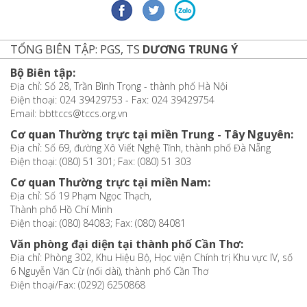
TỔNG BIÊN TẬP: PGS, TS
DƯƠNG TRUNG Ý
Bộ Biên tập:
Địa chỉ: Số 28, Trần Bình Trọng - thành phố Hà Nội
Điện thoại: 024 39429753 - Fax: 024 39429754
Email: bbttccs@tccs.org.vn
Cơ quan Thường trực tại miền Trung - Tây Nguyên:
Địa chỉ: Số 69, đường Xô Viết Nghệ Tĩnh, thành phố Đà Nẵng
Điện thoại: (080) 51 301; Fax: (080) 51 303
Cơ quan Thường trực tại miền Nam:
Địa chỉ: Số 19 Phạm Ngọc Thạch,
Thành phố Hồ Chí Minh
Điện thoại: (080) 84083; Fax: (080) 84081
Văn phòng đại diện tại thành phố Cần Thơ:
Địa chỉ: Phòng 302, Khu Hiệu Bộ, Học viện Chính trị Khu vực IV, số
6 Nguyễn Văn Cừ (nối dài), thành phố Cần Thơ
Điện thoại/Fax: (0292) 6250868