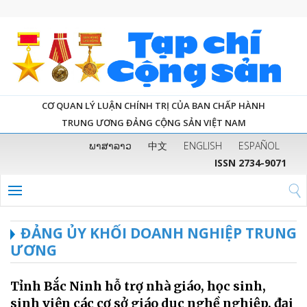
CƠ QUAN LÝ LUẬN CHÍNH TRỊ CỦA BAN CHẤP HÀNH
TRUNG ƯƠNG ĐẢNG CỘNG SẢN VIỆT NAM
ພາສາລາວ
中文
ENGLISH
ESPAÑOL
ISSN 2734-9071
ĐẢNG ỦY KHỐI DOANH NGHIỆP TRUNG
ƯƠNG
Tỉnh Bắc Ninh hỗ trợ nhà giáo, học sinh,
sinh viên các cơ sở giáo dục nghề nghiệp, đại