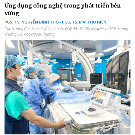
Ứng dụng công nghệ trong phát triển bền
vững
PGS, TS. NGUYỄN ĐÌNH THỌ - PGS, TS. MAI THU HIỀN
Cục trưởng Cục Kinh tế và Phát triển Quỹ đất, Bộ Tài Nguyên và Môi trường -
Trường Đại học Ngoại Thương