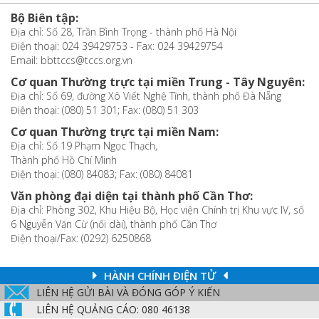
Bộ Biên tập:
Địa chỉ: Số 28, Trần Bình Trọng - thành phố Hà Nội
Điện thoại: 024 39429753 - Fax: 024 39429754
Email: bbttccs@tccs.org.vn
Cơ quan Thường trực tại miền Trung - Tây Nguyên:
Địa chỉ: Số 69, đường Xô Viết Nghệ Tĩnh, thành phố Đà Nẵng
Điện thoại: (080) 51 301; Fax: (080) 51 303
Cơ quan Thường trực tại miền Nam:
Địa chỉ: Số 19 Phạm Ngọc Thạch,
Thành phố Hồ Chí Minh
Điện thoại: (080) 84083; Fax: (080) 84081
Văn phòng đại diện tại thành phố Cần Thơ:
Địa chỉ: Phòng 302, Khu Hiệu Bộ, Học viện Chính trị Khu vực IV, số
6 Nguyễn Văn Cừ (nối dài), thành phố Cần Thơ
Điện thoại/Fax: (0292) 6250868
HÀNH CHÍNH ĐIỆN TỬ
LIÊN HỆ GỬI BÀI VÀ ĐÓNG GÓP Ý KIẾN
LIÊN HỆ QUẢNG CÁO: 080 46138