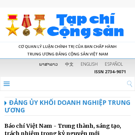
CƠ QUAN LÝ LUẬN CHÍNH TRỊ CỦA BAN CHẤP HÀNH
TRUNG ƯƠNG ĐẢNG CỘNG SẢN VIỆT NAM
ພາສາລາວ
中文
ENGLISH
ESPAÑOL
ISSN 2734-9071
ĐẢNG ỦY KHỐI DOANH NGHIỆP TRUNG
ƯƠNG
Báo chí Việt Nam - Trung thành, sáng tạo,
trách nhiệm trong kỷ nguyên mới