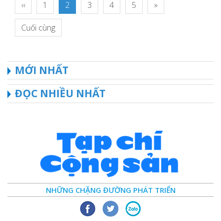
‹‹
1
2
3
4
5
»
Cuối cùng
MỚI NHẤT
ĐỌC NHIỀU NHẤT
NHỮNG CHẶNG ĐƯỜNG PHÁT TRIỂN