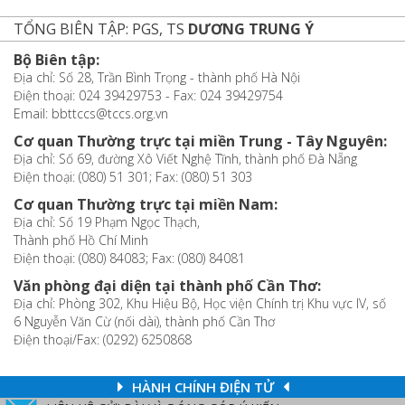
TỔNG BIÊN TẬP: PGS, TS
DƯƠNG TRUNG Ý
Bộ Biên tập:
Địa chỉ: Số 28, Trần Bình Trọng - thành phố Hà Nội
Điện thoại: 024 39429753 - Fax: 024 39429754
Email: bbttccs@tccs.org.vn
Cơ quan Thường trực tại miền Trung - Tây Nguyên:
Địa chỉ: Số 69, đường Xô Viết Nghệ Tĩnh, thành phố Đà Nẵng
Điện thoại: (080) 51 301; Fax: (080) 51 303
Cơ quan Thường trực tại miền Nam:
Địa chỉ: Số 19 Phạm Ngọc Thạch,
Thành phố Hồ Chí Minh
Điện thoại: (080) 84083; Fax: (080) 84081
Văn phòng đại diện tại thành phố Cần Thơ:
Địa chỉ: Phòng 302, Khu Hiệu Bộ, Học viện Chính trị Khu vực IV, số
6 Nguyễn Văn Cừ (nối dài), thành phố Cần Thơ
Điện thoại/Fax: (0292) 6250868
HÀNH CHÍNH ĐIỆN TỬ