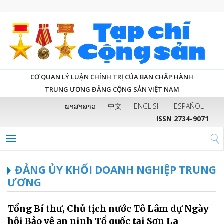
CƠ QUAN LÝ LUẬN CHÍNH TRỊ CỦA BAN CHẤP HÀNH
TRUNG ƯƠNG ĐẢNG CỘNG SẢN VIỆT NAM
ພາສາລາວ
中文
ENGLISH
ESPAÑOL
ISSN 2734-9071
ĐẢNG ỦY KHỐI DOANH NGHIỆP TRUNG
ƯƠNG
Tổng Bí thư, Chủ tịch nước Tô Lâm dự Ngày
hội Bảo vệ an ninh Tổ quốc tại Sơn La