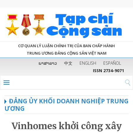
CƠ QUAN LÝ LUẬN CHÍNH TRỊ CỦA BAN CHẤP HÀNH
TRUNG ƯƠNG ĐẢNG CỘNG SẢN VIỆT NAM
ພາສາລາວ
中文
ENGLISH
ESPAÑOL
ISSN 2734-9071
ĐẢNG ỦY KHỐI DOANH NGHIỆP TRUNG
ƯƠNG
Vinhomes khởi công xây