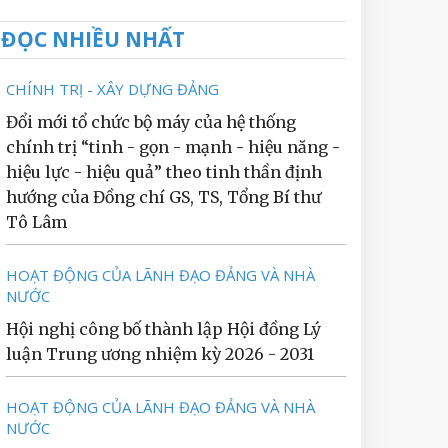
ĐỌC NHIỀU NHẤT
CHÍNH TRỊ - XÂY DỰNG ĐẢNG
Đổi mới tổ chức bộ máy của hệ thống
chính trị “tinh - gọn - mạnh - hiệu năng -
hiệu lực - hiệu quả” theo tinh thần định
hướng của Đồng chí GS, TS, Tổng Bí thư
Tô Lâm
HOẠT ĐỘNG CỦA LÃNH ĐẠO ĐẢNG VÀ NHÀ
NƯỚC
Hội nghị công bố thành lập Hội đồng Lý
luận Trung ương nhiệm kỳ 2026 - 2031
HOẠT ĐỘNG CỦA LÃNH ĐẠO ĐẢNG VÀ NHÀ
NƯỚC