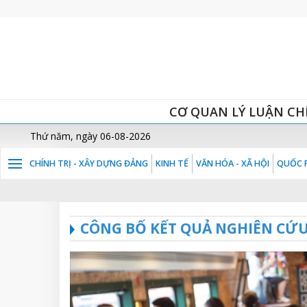
CƠ QUAN LÝ LUẬN CH
Thứ năm, ngày 06-08-2026
CHÍNH TRỊ - XÂY DỰNG ĐẢNG
KINH TẾ
VĂN HÓA - XÃ HỘI
QUỐC P
CÔNG BỐ KẾT QUẢ NGHIÊN CỨ