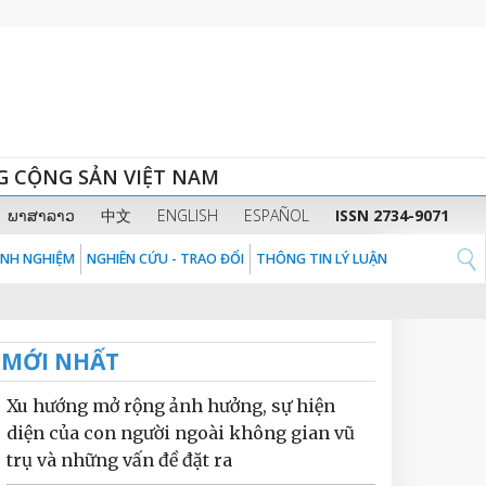
G CỘNG SẢN VIỆT NAM
ພາສາລາວ
中文
ENGLISH
ESPAÑOL
ISSN 2734-9071
KINH NGHIỆM
NGHIÊN CỨU - TRAO ĐỔI
THÔNG TIN LÝ LUẬN
MỚI NHẤT
Xu hướng mở rộng ảnh hưởng, sự hiện
diện của con người ngoài không gian vũ
trụ và những vấn đề đặt ra