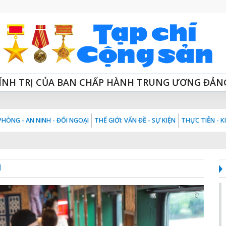
ÍNH TRỊ CỦA BAN CHẤP HÀNH TRUNG ƯƠNG ĐẢN
HÒNG - AN NINH - ĐỐI NGOẠI
THẾ GIỚI: VẤN ĐỀ - SỰ KIỆN
THỰC TIỄN - 
U