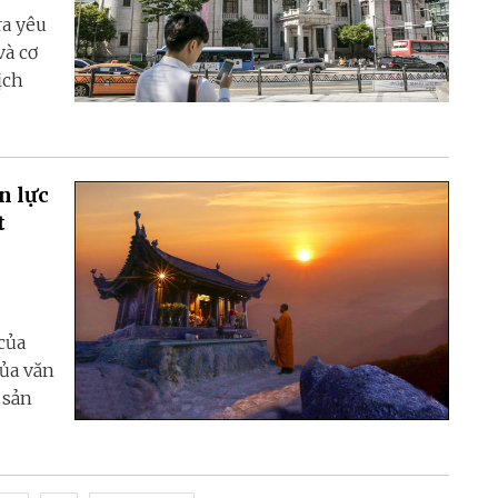
ra yêu
và cơ
ịch
n lực
t
của
của văn
i sản