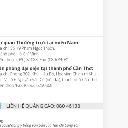
ơ quan Thường trực tại miền Nam:
a chỉ: Số 19 Phạm Ngọc Thạch,
hành phố Hồ Chí Minh
ện thoại: (080) 84083; Fax: (080) 84081
ăn phòng đại diện tại thành phố Cần Thơ:
a chỉ: Phòng 302, Khu Hiệu Bộ, Học viện Chính trị Khu
c IV, số 6 Nguyễn Văn Cừ (nối dài), thành phố Cần Thơ
ện thoại/Fax: (0292) 6250868
LIÊN HỆ QUẢNG CÁO: 080 46138
ng.
 có sự đồng ý bằng văn bản của Tạp chí Cộng sản