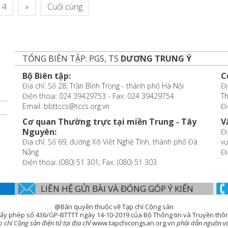
4
»
Cuối cùng
TỔNG BIÊN TẬP: PGS, TS
DƯƠNG TRUNG Ý
Bộ Biên tập:
C
Địa chỉ: Số 28, Trần Bình Trọng - thành phố Hà Nội
Đị
Điện thoại: 024 39429753 - Fax: 024 39429754
T
Email: bbttccs@tccs.org.vn
Đi
Cơ quan Thường trực tại miền Trung - Tây
V
Nguyên:
Đị
Địa chỉ: Số 69, đường Xô Viết Nghệ Tĩnh, thành phố Đà
vự
Nẵng
Đi
Điện thoại: (080) 51 301; Fax: (080) 51 303
LIÊN HỆ GỬI BÀI VÀ ĐÓNG GÓP Ý KIẾN
@Bản quyền thuộc về Tạp chí Cộng sản
ấy phép số 436/GP-BTTTT ngày 14-10-2019 của Bộ Thông tin và Truyền thô
chí Cộng sản điện tử tại địa chỉ
www.tapchicongsan.org.vn
phải dẫn nguồn và