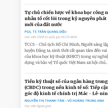
Tự chủ chiến lược về khoa học công 
nhân tố cốt lõi trong kỷ nguyên phát 
mới của đất nước
PGS, TS TRẦN QUANG DIỆU
Học viện Chính trị quốc gia Hồ Chí Minh
TCCS - Chủ tịch Hồ Chí Minh, Người sáng lập
luyện Đảng ta, sinh thời rất quan tâm đến vai 
của khoa học kỹ thuật (KHKT) trong sự nghi
dựng và bảo vệ Tổ quốc Việt Nam xã hội chủ...
Tiền kỹ thuật số của ngân hàng trun
(CBDC) trong nền kinh tế số: Tiếp cận
góc độ kinh tế chính trị Mác - Lê-nin
NGUYỄN THỊ THANH TÂM – VŨ HOÀNG TRUNG ANH
Học viện Ngoại giao