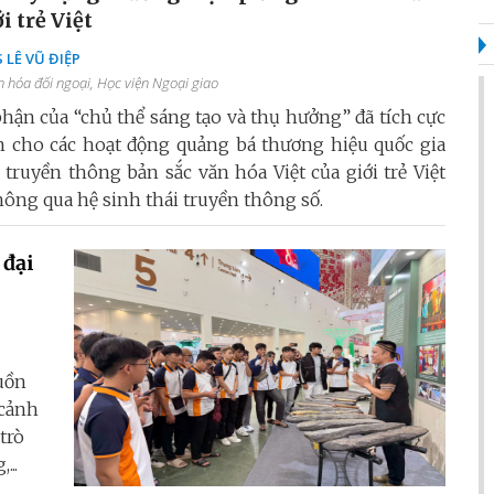
i trẻ Việt
 LÊ VŨ ĐIỆP
 hóa đối ngoại, Học viện Ngoại giao
 phận của “chủ thể sáng tạo và thụ hưởng” đã tích cực
 cho các hoạt động quảng bá thương hiệu quốc gia
truyền thông bản sắc văn hóa Việt của giới trẻ Việt
hông qua hệ sinh thái truyền thông số.
 đại
guồn
 cảnh
trò
...