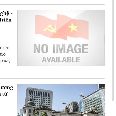
nghệ -
triển
, rèn
trò
ệp xây
g ương
 từ