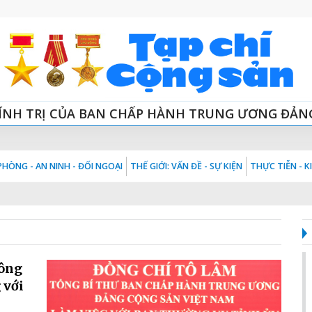
ÍNH TRỊ CỦA BAN CHẤP HÀNH TRUNG ƯƠNG ĐẢN
HÒNG - AN NINH - ĐỐI NGOẠI
THẾ GIỚI: VẤN ĐỀ - SỰ KIỆN
THỰC TIỄN - 
hông
 với