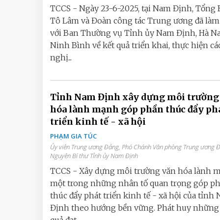
TCCS - Ngày 23-6-2025, tại Nam Định, Tổng 
Tô Lâm và Đoàn công tác Trung ương đã làm
với Ban Thường vụ Tỉnh ủy Nam Định, Hà N
Ninh Bình về kết quả triển khai, thực hiện cá
nghị...
Tỉnh Nam Định xây dựng môi trường
hóa lành mạnh góp phần thúc đẩy ph
triển kinh tế - xã hội
PHẠM GIA TÚC
Ủy viên Trung ương Đảng, Phó Chánh Văn phòng Trung ương 
Nguyên Bí thư Tỉnh ủy Nam Định
TCCS - Xây dựng môi trường văn hóa lành m
một trong những nhân tố quan trọng góp p
thúc đẩy phát triển kinh tế - xã hội của tỉnh
Định theo hướng bền vững. Phát huy những