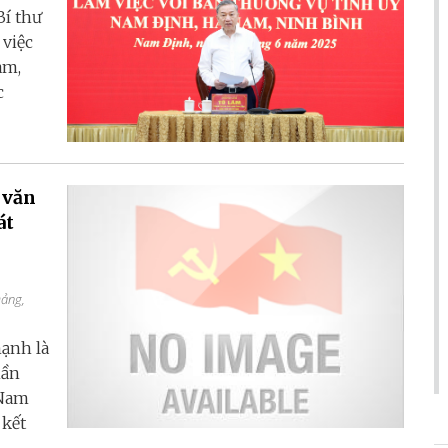
Bí thư
 việc
am,
c
 văn
át
Đảng,
ạnh là
hần
 Nam
 kết