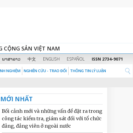
G CỘNG SẢN VIỆT NAM
ພາສາລາວ
中文
ENGLISH
ESPAÑOL
ISSN 2734-9071
KINH NGHIỆM
NGHIÊN CỨU - TRAO ĐỔI
THÔNG TIN LÝ LUẬN
MỚI NHẤT
Bối cảnh mới và những vấn đề đặt ra trong
công tác kiểm tra, giám sát đối với tổ chức
đảng, đảng viên ở ngoài nước