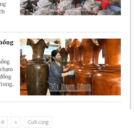
ớng
ch
thống
hống
; chạm
 đồng
rung...
4
»
Cuối cùng