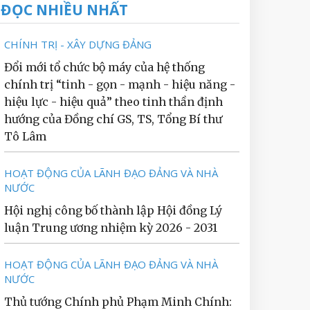
ĐỌC NHIỀU NHẤT
CHÍNH TRỊ - XÂY DỰNG ĐẢNG
Đổi mới tổ chức bộ máy của hệ thống
chính trị “tinh - gọn - mạnh - hiệu năng -
hiệu lực - hiệu quả” theo tinh thần định
hướng của Đồng chí GS, TS, Tổng Bí thư
Tô Lâm
HOẠT ĐỘNG CỦA LÃNH ĐẠO ĐẢNG VÀ NHÀ
NƯỚC
Hội nghị công bố thành lập Hội đồng Lý
luận Trung ương nhiệm kỳ 2026 - 2031
HOẠT ĐỘNG CỦA LÃNH ĐẠO ĐẢNG VÀ NHÀ
NƯỚC
Thủ tướng Chính phủ Phạm Minh Chính: