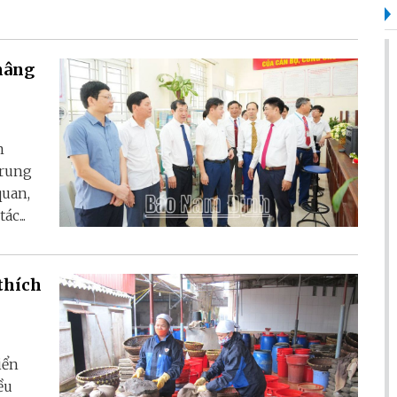
 nâng
n
trung
quan,
c...
 thích
iển
ều