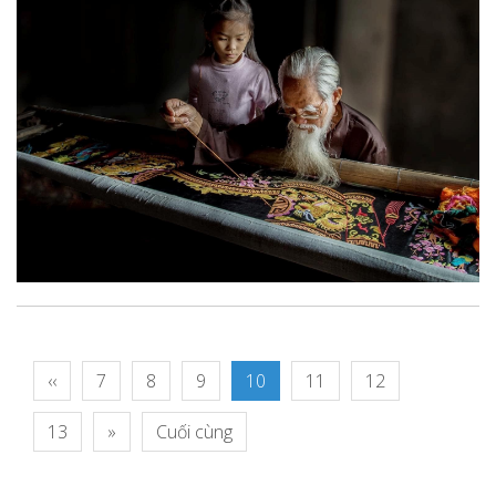
‹‹
7
8
9
10
11
12
13
»
Cuối cùng