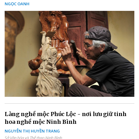
NGỌC OANH
Làng nghề mộc Phúc Lộc - nơi lưu giữ tinh
hoa nghề mộc Ninh Bình
NGUYỄN THỊ HUYỀN TRANG
Sở Văn hóa và Thể thao Ninh Bình