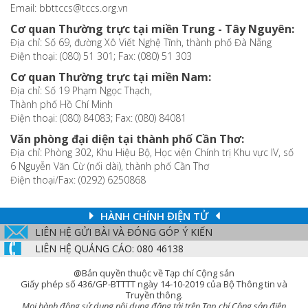
Email: bbttccs@tccs.org.vn
Cơ quan Thường trực tại miền Trung - Tây Nguyên:
Địa chỉ: Số 69, đường Xô Viết Nghệ Tĩnh, thành phố Đà Nẵng
Điện thoại: (080) 51 301; Fax: (080) 51 303
Cơ quan Thường trực tại miền Nam:
Địa chỉ: Số 19 Phạm Ngọc Thạch,
Thành phố Hồ Chí Minh
Điện thoại: (080) 84083; Fax: (080) 84081
Văn phòng đại diện tại thành phố Cần Thơ:
Địa chỉ: Phòng 302, Khu Hiệu Bộ, Học viện Chính trị Khu vực IV, số
6 Nguyễn Văn Cừ (nối dài), thành phố Cần Thơ
Điện thoại/Fax: (0292) 6250868
HÀNH CHÍNH ĐIỆN TỬ
LIÊN HỆ GỬI BÀI VÀ ĐÓNG GÓP Ý KIẾN
LIÊN HỆ QUẢNG CÁO: 080 46138
@Bản quyền thuộc về Tạp chí Cộng sản
Giấy phép số 436/GP-BTTTT ngày 14-10-2019 của Bộ Thông tin và
Truyền thông.
Mọi hành động sử dụng nội dung đăng tải trên Tạp chí Cộng sản điện