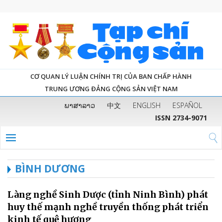
CƠ QUAN LÝ LUẬN CHÍNH TRỊ CỦA BAN CHẤP HÀNH
TRUNG ƯƠNG ĐẢNG CỘNG SẢN VIỆT NAM
ພາສາລາວ
中文
ENGLISH
ESPAÑOL
ISSN 2734-9071
BÌNH DƯƠNG
Làng nghề Sinh Dược (tỉnh Ninh Bình) phát
huy thế mạnh nghề truyền thống phát triển
kinh tế quê hương