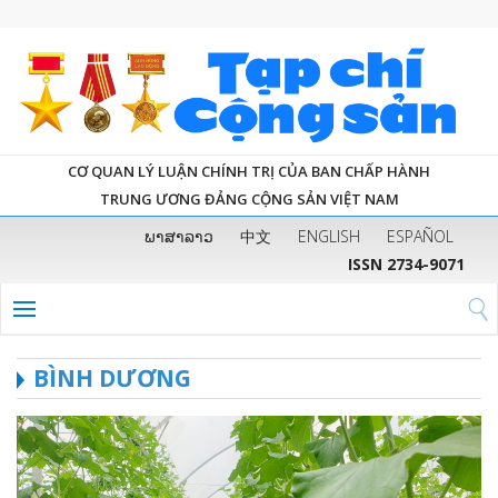
CƠ QUAN LÝ LUẬN CHÍNH TRỊ CỦA BAN CHẤP HÀNH
TRUNG ƯƠNG ĐẢNG CỘNG SẢN VIỆT NAM
ພາສາລາວ
中文
ENGLISH
ESPAÑOL
ISSN 2734-9071
BÌNH DƯƠNG