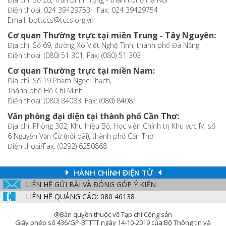
Điện thoại: 024 39429753 - Fax: 024 39429754
Email: bbttccs@tccs.org.vn
Cơ quan Thường trực tại miền Trung - Tây Nguyên:
Địa chỉ: Số 69, đường Xô Viết Nghệ Tĩnh, thành phố Đà Nẵng
Điện thoại: (080) 51 301; Fax: (080) 51 303
Cơ quan Thường trực tại miền Nam:
Địa chỉ: Số 19 Phạm Ngọc Thạch,
Thành phố Hồ Chí Minh
Điện thoại: (080) 84083; Fax: (080) 84081
Văn phòng đại diện tại thành phố Cần Thơ:
Địa chỉ: Phòng 302, Khu Hiệu Bộ, Học viện Chính trị Khu vực IV, số
6 Nguyễn Văn Cừ (nối dài), thành phố Cần Thơ
Điện thoại/Fax: (0292) 6250868
HÀNH CHÍNH ĐIỆN TỬ
LIÊN HỆ GỬI BÀI VÀ ĐÓNG GÓP Ý KIẾN
LIÊN HỆ QUẢNG CÁO: 080 46138
@Bản quyền thuộc về Tạp chí Cộng sản
Giấy phép số 436/GP-BTTTT ngày 14-10-2019 của Bộ Thông tin và