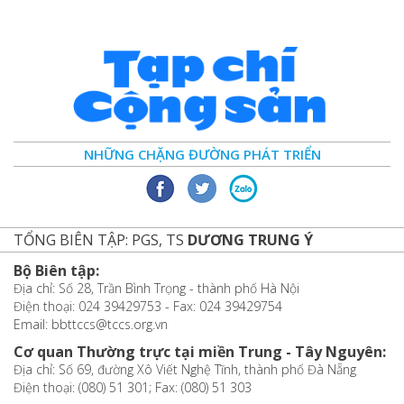
NHỮNG CHẶNG ĐƯỜNG PHÁT TRIỂN
TỔNG BIÊN TẬP: PGS, TS
DƯƠNG TRUNG Ý
Bộ Biên tập:
Địa chỉ: Số 28, Trần Bình Trọng - thành phố Hà Nội
Điện thoại: 024 39429753 - Fax: 024 39429754
Email: bbttccs@tccs.org.vn
Cơ quan Thường trực tại miền Trung - Tây Nguyên:
Địa chỉ: Số 69, đường Xô Viết Nghệ Tĩnh, thành phố Đà Nẵng
Điện thoại: (080) 51 301; Fax: (080) 51 303