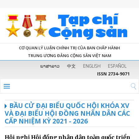
CƠ QUAN LÝ LUẬN CHÍNH TRỊ CỦA BAN CHẤP HÀNH
TRUNG ƯƠNG ĐẢNG CỘNG SẢN VIỆT NAM
ພາສາລາວ
中文
ENGLISH
ESPAÑOL
ISSN 2734-9071
BẦU CỬ ĐẠI BIỂU QUỐC HỘI KHÓA XV
VÀ ĐẠI BIỂU HỘI ĐỒNG NHÂN DÂN CÁC
CẤP NHIỆM KỲ 2021 - 2026
Hội nghị Hội đồng nhân dân toàn quốc triển