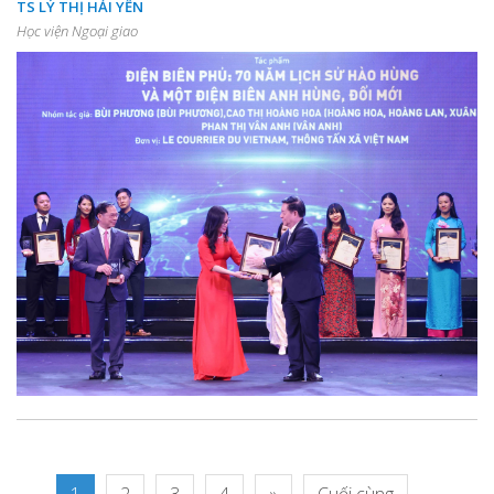
TS LÝ THỊ HẢI YẾN
Học viện Ngoại giao