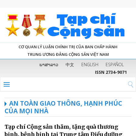
CƠ QUAN LÝ LUẬN CHÍNH TRỊ CỦA BAN CHẤP HÀNH
TRUNG ƯƠNG ĐẢNG CỘNG SẢN VIỆT NAM
ພາສາລາວ
中文
ENGLISH
ESPAÑOL
ISSN 2734-9071
AN TOÀN GIAO THÔNG, HẠNH PHÚC
CỦA MỌI NHÀ
Tạp chí Cộng sản thăm, tặng quà thương
binh, bệnh binh tại Trung tâm Điều dưỡng