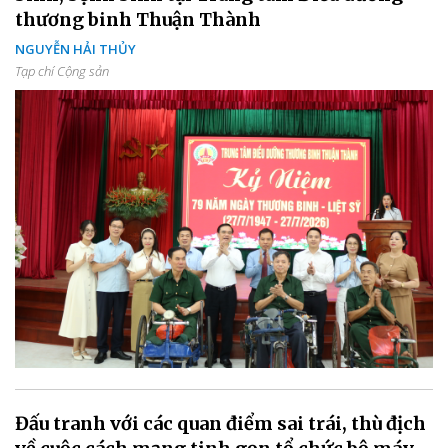
thương binh Thuận Thành
NGUYỄN HẢI THỦY
Tạp chí Cộng sản
Đấu tranh với các quan điểm sai trái, thù địch