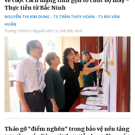
về cuộc cách mạng tinh gọn tổ chức bộ máy -
Thực tiễn từ Bắc Ninh
NGUYỄN THỊ KIM DUNG - TS TRẦN THÚY HOÀN - TS BÙI VĂN
HUẤN
Trường Chính trị Nguyễn Văn Cừ, tỉnh Bắc Ninh
Tháo gỡ “điểm nghẽn” trong bảo vệ nền tảng