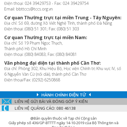
Điện thoại: 024 39429753 - Fax: 024 39429754
Email: bbttccs@tccs.org.vn
Cơ quan Thường trực tại miền Trung - Tây Nguyên:
Địa chỉ: Số 69, đường Xô Viết Nghệ Tĩnh, thành phố Đà Nẵng
Điện thoại: (080) 51 301; Fax: (080) 51 303
Cơ quan Thường trực tại miền Nam:
Địa chỉ: Số 19 Phạm Ngọc Thạch,
Thành phố Hồ Chí Minh
Điện thoại: (080) 84083; Fax: (080) 84081
Văn phòng đại diện tại thành phố Cần Thơ:
Địa chỉ: Phòng 302, Khu Hiệu Bộ, Học viện Chính trị Khu vực IV, số
6 Nguyễn Văn Cừ (nối dài), thành phố Cần Thơ
Điện thoại/Fax: (0292) 6250868
HÀNH CHÍNH ĐIỆN TỬ
LIÊN HỆ GỬI BÀI VÀ ĐÓNG GÓP Ý KIẾN
LIÊN HỆ QUẢNG CÁO: 080 46138
@Bản quyền thuộc về Tạp chí Cộng sản
Giấy phép số 436/GP-BTTTT ngày 14-10-2019 của Bộ Thông tin và