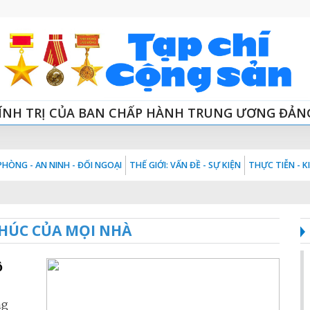
ÍNH TRỊ CỦA BAN CHẤP HÀNH TRUNG ƯƠNG ĐẢN
HÒNG - AN NINH - ĐỐI NGOẠI
THẾ GIỚI: VẤN ĐỀ - SỰ KIỆN
THỰC TIỄN - 
HÚC CỦA MỌI NHÀ
ộ
ng