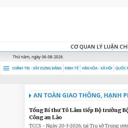
CƠ QUAN LÝ LUẬN CH
Thứ năm, ngày 06-08-2026
CHÍNH TRỊ - XÂY DỰNG ĐẢNG
KINH TẾ
VĂN HÓA - XÃ HỘI
QUỐC P
AN TOÀN GIAO THÔNG, HẠNH P
Tổng Bí thư Tô Lâm tiếp Bộ trưởng B
Công an Lào
TCCS - Ngày 20-3-2026, tại Trụ sở Trung ươ