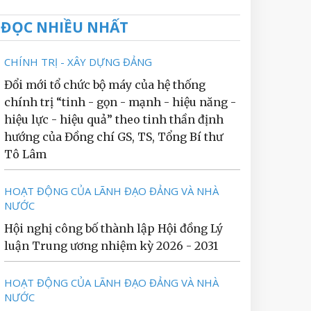
ĐỌC NHIỀU NHẤT
CHÍNH TRỊ - XÂY DỰNG ĐẢNG
Đổi mới tổ chức bộ máy của hệ thống
chính trị “tinh - gọn - mạnh - hiệu năng -
hiệu lực - hiệu quả” theo tinh thần định
hướng của Đồng chí GS, TS, Tổng Bí thư
Tô Lâm
HOẠT ĐỘNG CỦA LÃNH ĐẠO ĐẢNG VÀ NHÀ
NƯỚC
Hội nghị công bố thành lập Hội đồng Lý
luận Trung ương nhiệm kỳ 2026 - 2031
HOẠT ĐỘNG CỦA LÃNH ĐẠO ĐẢNG VÀ NHÀ
NƯỚC