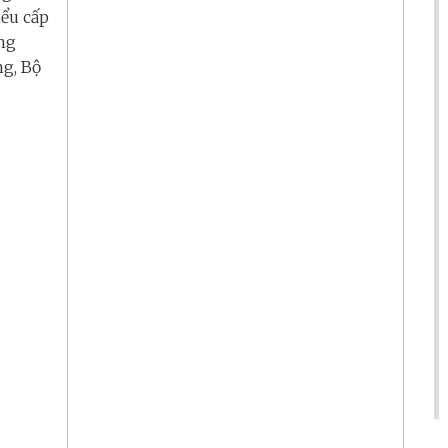
iểu cấp
ng
g, Bộ