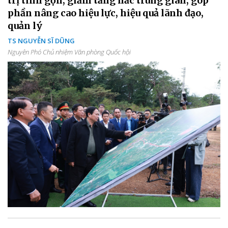
trị tinh gọn, giảm tầng nấc trung gian, góp
phần nâng cao hiệu lực, hiệu quả lãnh đạo,
quản lý
TS NGUYỄN SĨ DŨNG
Nguyên Phó Chủ nhiệm Văn phòng Quốc hội