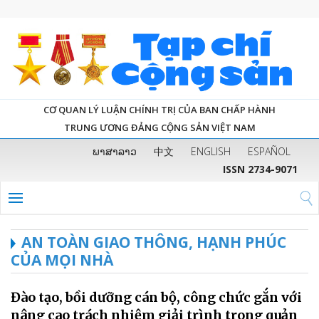
CƠ QUAN LÝ LUẬN CHÍNH TRỊ CỦA BAN CHẤP HÀNH
TRUNG ƯƠNG ĐẢNG CỘNG SẢN VIỆT NAM
ພາສາລາວ
中文
ENGLISH
ESPAÑOL
ISSN 2734-9071
AN TOÀN GIAO THÔNG, HẠNH PHÚC
CỦA MỌI NHÀ
Đào tạo, bồi dưỡng cán bộ, công chức gắn với
nâng cao trách nhiệm giải trình trong quản