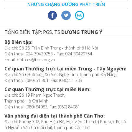
NHỮNG CHẶNG ĐƯỜNG PHÁT TRIỂN
TỔNG BIÊN TẬP: PGS, TS
DƯƠNG TRUNG Ý
Bộ Biên tập:
Địa chỉ: Số 28, Trần Bình Trọng - thành phố Hà Nội
Điện thoại: 024 39429753 - Fax: 024 39429754
Email: bbttccs@tccs.org.vn
Cơ quan Thường trực tại miền Trung - Tây Nguyên:
Địa chỉ: Số 69, đường Xô Viết Nghệ Tĩnh, thành phố Đà Nẵng
Điện thoại: (080) 51 301; Fax: (080) 51 303
Cơ quan Thường trực tại miền Nam:
Địa chỉ: Số 19 Phạm Ngọc Thạch,
Thành phố Hồ Chí Minh
Điện thoại: (080) 84083; Fax: (080) 84081
Văn phòng đại diện tại thành phố Cần Thơ:
Địa chỉ: Phòng 302, Khu Hiệu Bộ, Học viện Chính trị Khu vực IV, số
6 Nguyễn Văn Cừ (nối dài), thành phố Cần Thơ