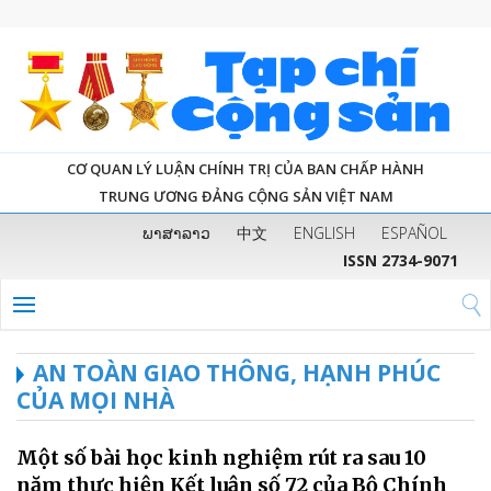
CƠ QUAN LÝ LUẬN CHÍNH TRỊ CỦA BAN CHẤP HÀNH
TRUNG ƯƠNG ĐẢNG CỘNG SẢN VIỆT NAM
ພາສາລາວ
中文
ENGLISH
ESPAÑOL
ISSN 2734-9071
AN TOÀN GIAO THÔNG, HẠNH PHÚC
CỦA MỌI NHÀ
Một số bài học kinh nghiệm rút ra sau 10
năm thực hiện Kết luận số 72 của Bộ Chính