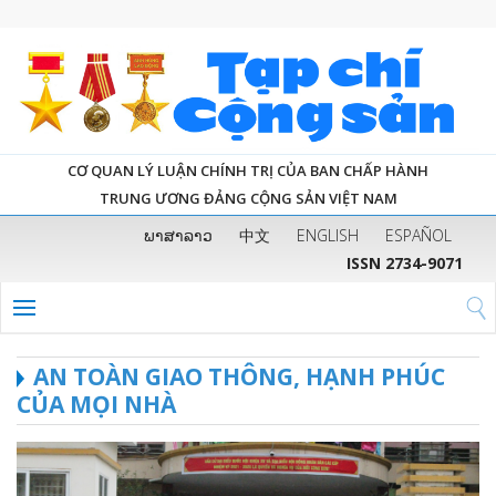
CƠ QUAN LÝ LUẬN CHÍNH TRỊ CỦA BAN CHẤP HÀNH
TRUNG ƯƠNG ĐẢNG CỘNG SẢN VIỆT NAM
ພາສາລາວ
中文
ENGLISH
ESPAÑOL
ISSN 2734-9071
AN TOÀN GIAO THÔNG, HẠNH PHÚC
CỦA MỌI NHÀ