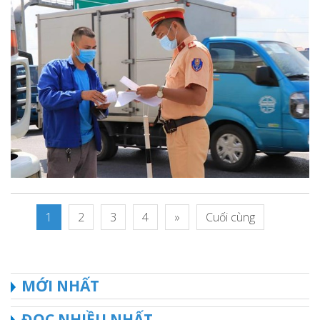
1
2
3
4
»
Cuối cùng
MỚI NHẤT
ĐỌC NHIỀU NHẤT