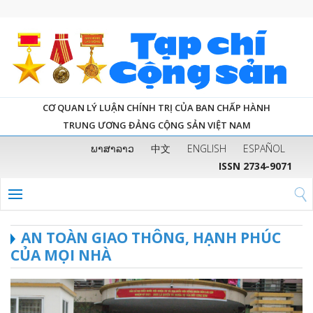
CƠ QUAN LÝ LUẬN CHÍNH TRỊ CỦA BAN CHẤP HÀNH
TRUNG ƯƠNG ĐẢNG CỘNG SẢN VIỆT NAM
ພາສາລາວ
中文
ENGLISH
ESPAÑOL
ISSN 2734-9071
AN TOÀN GIAO THÔNG, HẠNH PHÚC
CỦA MỌI NHÀ