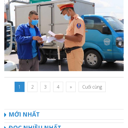
1
2
3
4
»
Cuối cùng
MỚI NHẤT
ĐỌC NHIỀU NHẤT