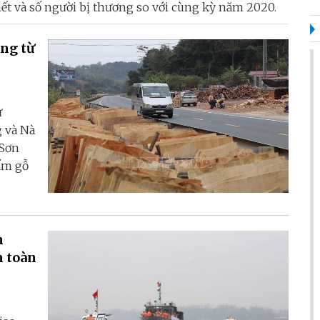
chết và số người bị thương so với cùng kỳ năm 2020.
ông từ
ừ
 và Nà
 Sơn
hẩm gỗ
n
n toàn