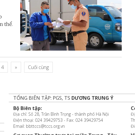
o
n thể.
4
»
Cuối cùng
TỔNG BIÊN TẬP: PGS, TS
DƯƠNG TRUNG Ý
Bộ Biên tập:
C
Địa chỉ: Số 28, Trần Bình Trọng - thành phố Hà Nội
Đị
Điện thoại: 024 39429753 - Fax: 024 39429754
T
Email: bbttccs@tccs.org.vn
Đi