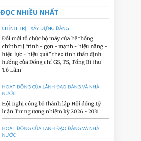
ĐỌC NHIỀU NHẤT
CHÍNH TRỊ - XÂY DỰNG ĐẢNG
Đổi mới tổ chức bộ máy của hệ thống
chính trị “tinh - gọn - mạnh - hiệu năng -
hiệu lực - hiệu quả” theo tinh thần định
hướng của Đồng chí GS, TS, Tổng Bí thư
Tô Lâm
HOẠT ĐỘNG CỦA LÃNH ĐẠO ĐẢNG VÀ NHÀ
NƯỚC
Hội nghị công bố thành lập Hội đồng Lý
luận Trung ương nhiệm kỳ 2026 - 2031
HOẠT ĐỘNG CỦA LÃNH ĐẠO ĐẢNG VÀ NHÀ
NƯỚC