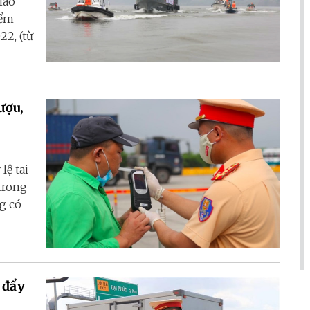
iao
iểm
22, (từ
ượu,
lệ tai
 trong
g có
 đẩy