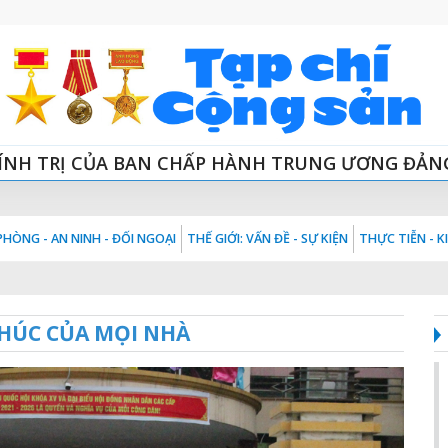
ÍNH TRỊ CỦA BAN CHẤP HÀNH TRUNG ƯƠNG ĐẢN
HÒNG - AN NINH - ĐỐI NGOẠI
THẾ GIỚI: VẤN ĐỀ - SỰ KIỆN
THỰC TIỄN - 
HÚC CỦA MỌI NHÀ