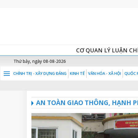
CƠ QUAN LÝ LUẬN CH
Thứ bảy, ngày 08-08-2026
CHÍNH TRỊ - XÂY DỰNG ĐẢNG
KINH TẾ
VĂN HÓA - XÃ HỘI
QUỐC P
AN TOÀN GIAO THÔNG, HẠNH P