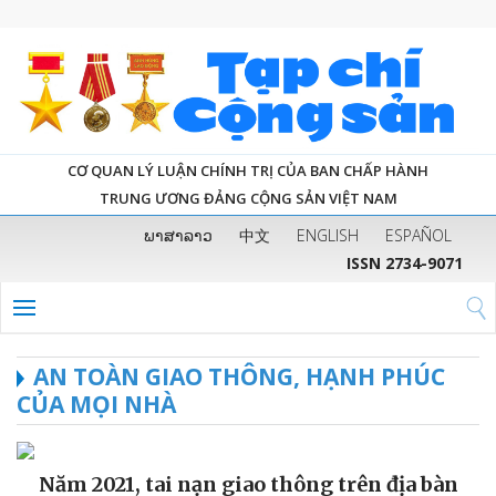
CƠ QUAN LÝ LUẬN CHÍNH TRỊ CỦA BAN CHẤP HÀNH
TRUNG ƯƠNG ĐẢNG CỘNG SẢN VIỆT NAM
ພາສາລາວ
中文
ENGLISH
ESPAÑOL
ISSN 2734-9071
AN TOÀN GIAO THÔNG, HẠNH PHÚC
CỦA MỌI NHÀ
Năm 2021, tai nạn giao thông trên địa bàn