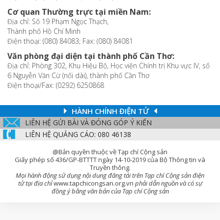
Cơ quan Thường trực tại miền Nam:
Địa chỉ: Số 19 Phạm Ngọc Thạch,
Thành phố Hồ Chí Minh
Điện thoại: (080) 84083; Fax: (080) 84081
Văn phòng đại diện tại thành phố Cần Thơ:
Địa chỉ: Phòng 302, Khu Hiệu Bộ, Học viện Chính trị Khu vực IV, số
6 Nguyễn Văn Cừ (nối dài), thành phố Cần Thơ
Điện thoại/Fax: (0292) 6250868
HÀNH CHÍNH ĐIỆN TỬ
LIÊN HỆ GỬI BÀI VÀ ĐÓNG GÓP Ý KIẾN
LIÊN HỆ QUẢNG CÁO: 080 46138
@Bản quyền thuộc về Tạp chí Cộng sản
Giấy phép số 436/GP-BTTTT ngày 14-10-2019 của Bộ Thông tin và
Truyền thông.
Mọi hành động sử dụng nội dung đăng tải trên Tạp chí Cộng sản điện
tử tại địa chỉ
www.tapchicongsan.org.vn
phải dẫn nguồn và có sự
đồng ý bằng văn bản của Tạp chí Cộng sản