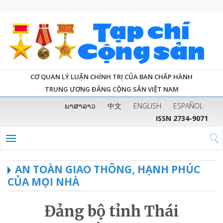
CƠ QUAN LÝ LUẬN CHÍNH TRỊ CỦA BAN CHẤP HÀNH
TRUNG ƯƠNG ĐẢNG CỘNG SẢN VIỆT NAM
ພາສາລາວ
中文
ENGLISH
ESPAÑOL
ISSN 2734-9071
AN TOÀN GIAO THÔNG, HẠNH PHÚC
CỦA MỌI NHÀ
Đảng bộ tỉnh Thái