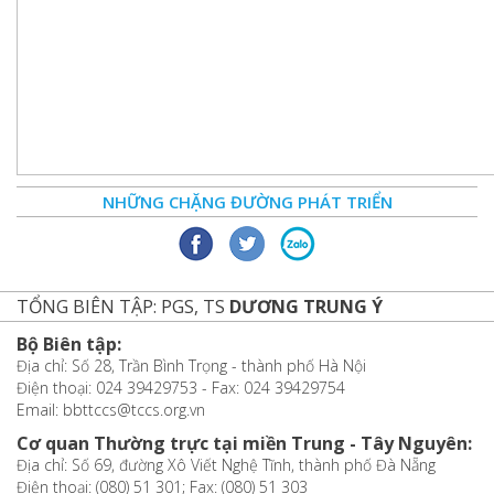
NHỮNG CHẶNG ĐƯỜNG PHÁT TRIỂN
TỔNG BIÊN TẬP: PGS, TS
DƯƠNG TRUNG Ý
Bộ Biên tập:
Địa chỉ: Số 28, Trần Bình Trọng - thành phố Hà Nội
Điện thoại: 024 39429753 - Fax: 024 39429754
Email: bbttccs@tccs.org.vn
Cơ quan Thường trực tại miền Trung - Tây Nguyên:
Địa chỉ: Số 69, đường Xô Viết Nghệ Tĩnh, thành phố Đà Nẵng
Điện thoại: (080) 51 301; Fax: (080) 51 303