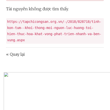
Tài nguyên không được tìm thấy.
https://tapchicongsan.org.vn/-/2018/828718/tinh-
kon-tum--khoi-thong-moi-nguon-luc-huong-toi-
hien-thuc-hoa-khat-vong-phat-trien-nhanh-va-ben-
vung.aspx
« Quay lại