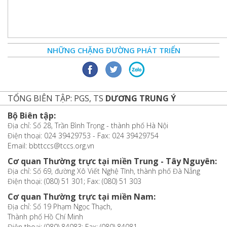
NHỮNG CHẶNG ĐƯỜNG PHÁT TRIỂN
TỔNG BIÊN TẬP: PGS, TS
DƯƠNG TRUNG Ý
Bộ Biên tập:
Địa chỉ: Số 28, Trần Bình Trọng - thành phố Hà Nội
Điện thoại: 024 39429753 - Fax: 024 39429754
Email: bbttccs@tccs.org.vn
Cơ quan Thường trực tại miền Trung - Tây Nguyên:
Địa chỉ: Số 69, đường Xô Viết Nghệ Tĩnh, thành phố Đà Nẵng
Điện thoại: (080) 51 301; Fax: (080) 51 303
Cơ quan Thường trực tại miền Nam:
Địa chỉ: Số 19 Phạm Ngọc Thạch,
Thành phố Hồ Chí Minh
Điện thoại: (080) 84083; Fax: (080) 84081