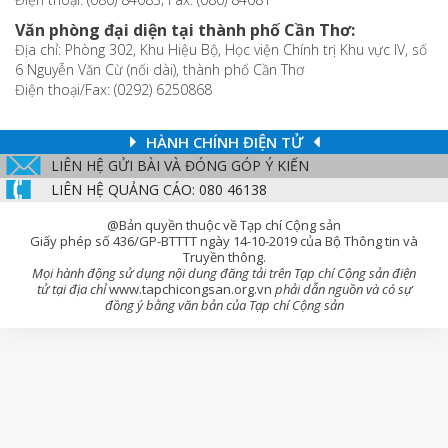
Văn phòng đại diện tại thành phố Cần Thơ:
Địa chỉ: Phòng 302, Khu Hiệu Bộ, Học viện Chính trị Khu vực IV, số
6 Nguyễn Văn Cừ (nối dài), thành phố Cần Thơ
Điện thoại/Fax: (0292) 6250868
HÀNH CHÍNH ĐIỆN TỬ
LIÊN HỆ GỬI BÀI VÀ ĐÓNG GÓP Ý KIẾN
LIÊN HỆ QUẢNG CÁO: 080 46138
@Bản quyền thuộc về Tạp chí Cộng sản
Giấy phép số 436/GP-BTTTT ngày 14-10-2019 của Bộ Thông tin và
Truyền thông.
Mọi hành động sử dụng nội dung đăng tải trên Tạp chí Cộng sản điện
tử tại địa chỉ
www.tapchicongsan.org.vn
phải dẫn nguồn và có sự
đồng ý bằng văn bản của Tạp chí Cộng sản